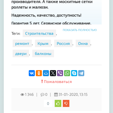
производителя. А также москитные сетки
роллеты и жалюзи.
Надежность, качество, доступность!
Гарантия 5 лет. Сервисное обслуживание.
ПОКАЗАТЬ ПОЛНОСТЬЮ
Обслуживаем г. Алушта, ул. Красноармейская,
Теги:
Строительства
,
15 Д (напротив молокозавода, остановка
«Центр занятости»)
ремонт
,
Крым
,
Россия
,
Окна
,
Звоните!!!!
двери
,
балконы
Работаем ежедневно с 09.00 до 17.00 без
перерыва воскресение выходной
Пожаловаться
1 346
0
31-01-2020, 13:15
0