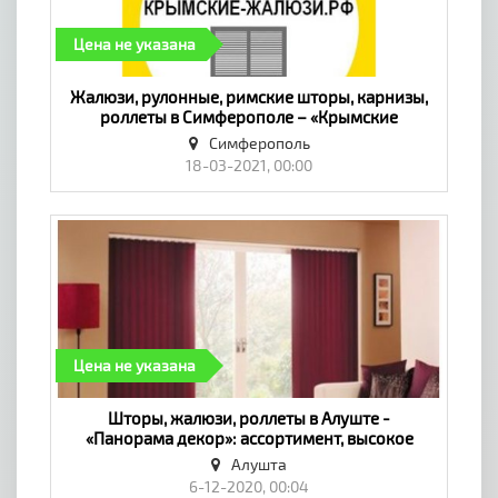
Цена не указана
​Жалюзи, рулонные, римские шторы, карнизы,
роллеты в Симферополе – «Крымские
жалюзи.рф». Качество! - «Окна, двери,
Симферополь
балконы»
18-03-2021, 00:00
Цена не указана
​Шторы, жалюзи, роллеты в Алуште -
«Панорама декор»: ассортимент, высокое
качество! - «Окна, двери, балконы»
Алушта
6-12-2020, 00:04