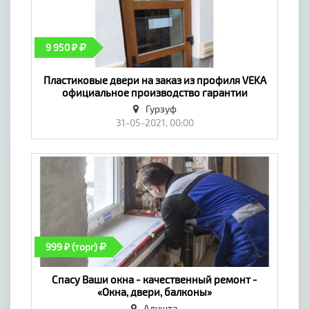
9 950 ₽
Пластиковые двери на заказ из профиля VEKA
официальное производство гарантии
договор - «Окна, двери, балконы»
Гурзуф
31-05-2021, 00:00
999 ₽ (торг)
Спасу Ваши окна - качественный ремонт -
«Окна, двери, балконы»
Алушта