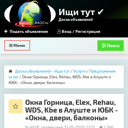
Ищи тут ✔
Доска объявлений
Подать объявление
Вход / Регистрация
Toggle
Меню
Поиск
navigation
Доска объявлений - Ищи тут
/
Услуги
/
Предложение
услуг
/ Окна Горница, Elex, Rehau, WDS, Kbe в Алуште и
ЮБК - «Окна, двери, балконы»
Окна Горница, Elex, Rehau,
WDS, Kbe в Алуште и ЮБК -
«Окна, двери, балконы»
№ 4638, размещено 31-01-2020, 13:15
1 346