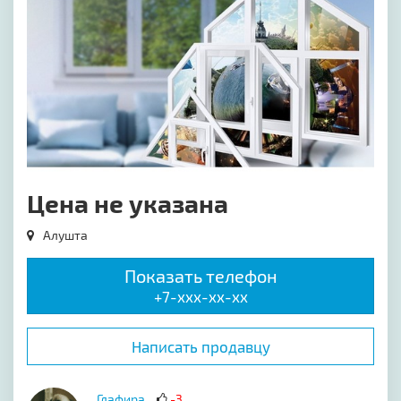
Цена не указана
Алушта
Показать телефон
+7-xxx-xx-xx
Написать продавцу
Глафира
-3