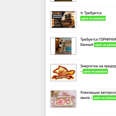
✨ Требуется
цена не указана
Требуется ГОРНИЧНА
банный
цена не указа
Энергетик на предп
-
цена не указана
Упаковщик авторск
мыла -
цена не указан