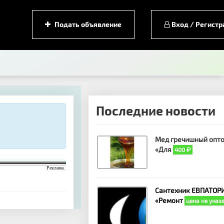
Подать объявление
Вход / Регистр
Последние новости
Мед гречишный опто
«Для
400
Реклама.
Сантехник ЕВПАТОРИ
«Ремонт
цена не указ