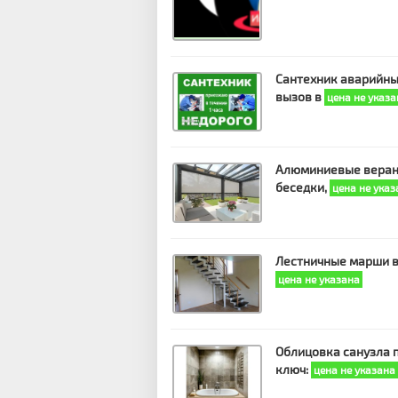
Сантехник аварийн
вызов в
цена не указа
Алюминиевые веран
беседки,
цена не указ
Лестничные марши 
цена не указана
Облицовка санузла 
ключ:
цена не указана