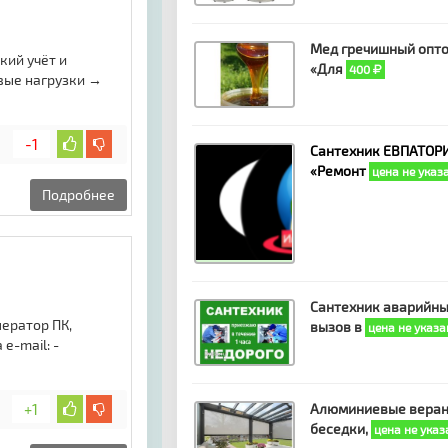
Мед гречишный опто
кий учёт и
«Для
400
вые нагрузки →
-1
Сантехник ЕВПАТОРИ
«Ремонт
цена не указ
Подробнее
Сантехник аварийн
ератор ПК,
вызов в
цена не указа
e-mail: -
+1
Алюминиевые веран
беседки,
цена не указ