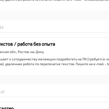
:33
кстов / работа без опыта
вская обл.,
Ростов-на-Дону
шает к сотрудничеству желающих подработать на ПК (требуется: о
), удаленная работа по перепечатке текстов. Пишите на e-mail: - t
:21
галтер