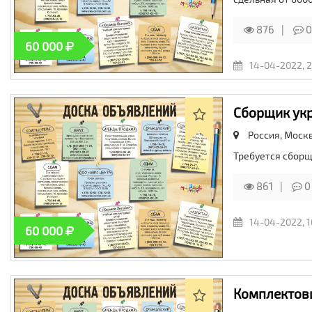
876
0
60 000
14-04-2022, 2
Сборщик ук
Россия, Моск
Требуется сборщ
861
0
14-04-2022, 1
60 000
Комплектов