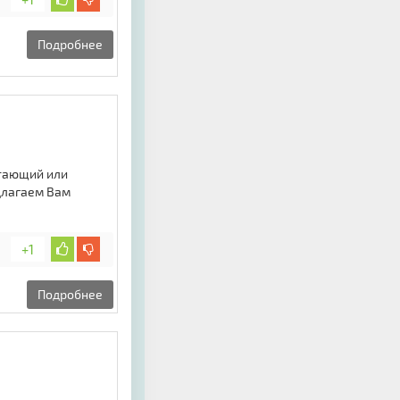
Подробнее
отающий или
длагаем Вам
+1
Подробнее