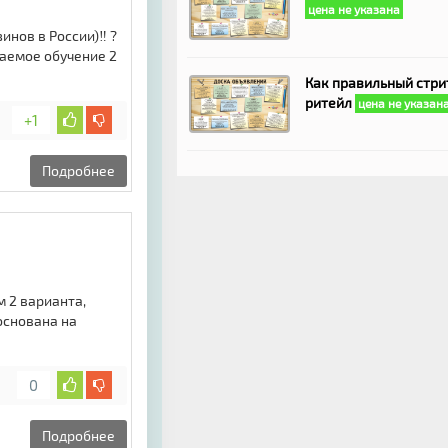
цена не указана
инов в России)‼ ?
ваемое обучение 2
Как правильный стри
ритейл
цена не указан
+1
Подробнее
 2 варианта,
основана на
0
Подробнее