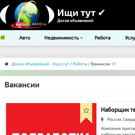
Ищи тут ✔
Доска объявлений
Авто
Недвижимость
Работа
Усл
Доска объявлений - Ищи тут
/
Работа
/ Вакансии
38
Вакансии
Наборщик те
Россия, Сверд
Компания пригла
наборщик текстов