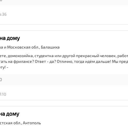
4:36
на дому
ва и Московская обл.,
Балашиха
рете, домохозяйка, студентка или другой прекрасный человек, раб
ть на фрилансе? Ответ - да? Отлично, тогда идём дальше! Мы пре
ту! -
0
7:10
на дому
стская обл.,
Антополь