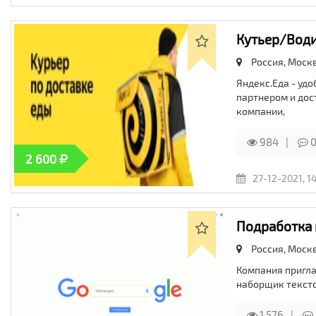
Кутьер/Вод
Россия, Моск
Яндекс.Еда - уд
партнером и дос
компании,
984
2 600
27-12-2021, 1
Подработка 
Россия, Моск
Компания пригла
наборщик текстов
1 576