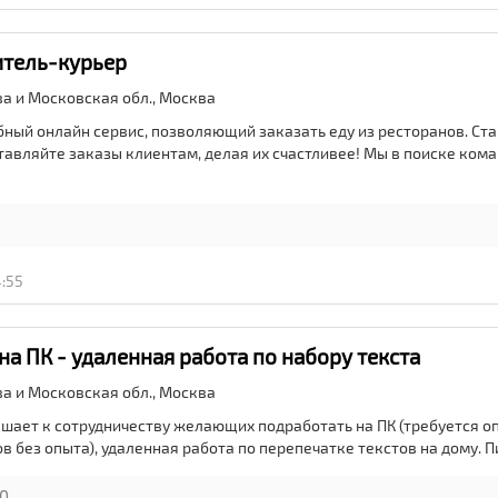
итель-курьер
ва и Московская обл.,
Москва
обный онлайн сервис, позволяющий заказать еду из ресторанов. Ст
тавляйте заказы клиентам, делая их счастливее! Мы в поиске ком
0
4:55
на ПК - удаленная работа по набору текста
ва и Московская обл.,
Москва
шает к сотрудничеству желающих подработать на ПК (требуется оп
 без опыта), удаленная работа по перепечатке текстов на дому. Пи
0