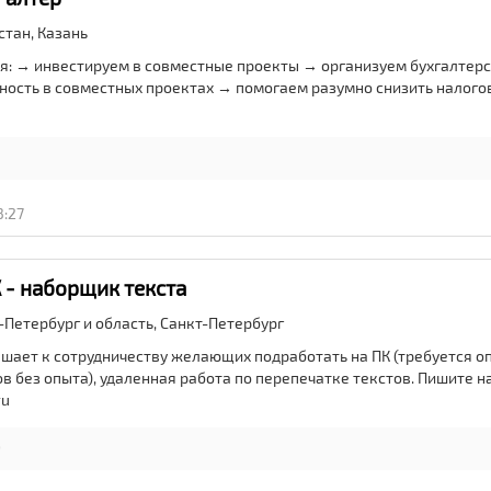
стан,
Казань
я: → инвестируем в совместные проекты → организуем бухгалтерс
ность в совместных проектах → помогаем разумно снизить налого
3:27
 - наборщик текста
-Петербург и область,
Санкт-Петербург
шает к сотрудничеству желающих подработать на ПК (требуется оп
 без опыта), удаленная работа по перепечатке текстов. Пишите на 
ru
0