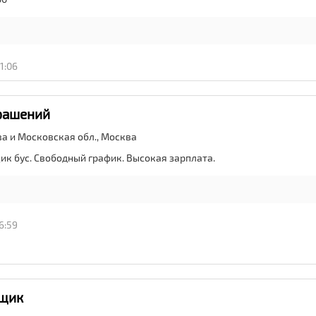
1:06
рашений
ва и Московская обл.,
Москва
ик бус. Свободный график. Высокая зарплата.
6:59
щик