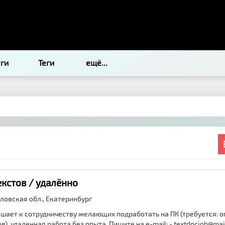
уги
Теги
ещё...
кстов / удалённо
ловская обл.,
Екатеринбург
шает к сотрудничеству желающих подработать на ПК (требуется: о
), удаленная работа без опыта. Пишите на e-mail: - textdocjob@mai