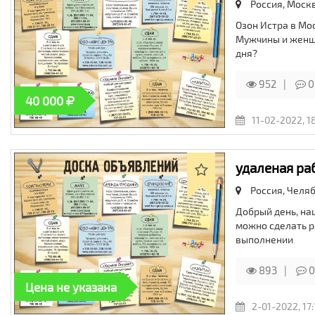
Россия, Моск
Озон Истра в Мо
Мужчины и женщи
дня?
952
0
40 000
11-02-2022, 1
удаленая ра
Россия, Челяб
Добрый день, на
можно сделать р
выполнении
893
0
Цена не указана
2-01-2022, 17: