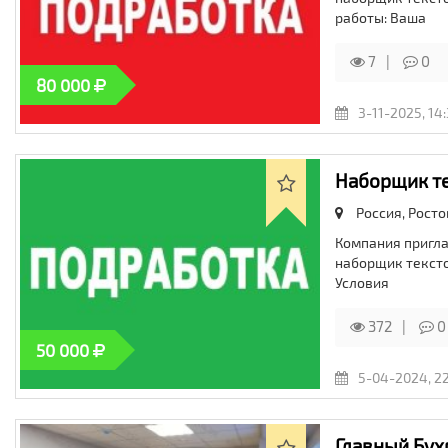
работы: Ваша
7
0
80 000
3-11-2025, 14
Наборщик те
Россия, Росто
Компания пригла
наборщик текстов
Условия
372
0
50 000
5-04-2024, 22
Главный Бух