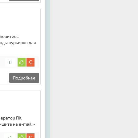
ановитесь
анды курьеров для
0
Подробнее
ератор ПК,
шите на e-mail: -
+1