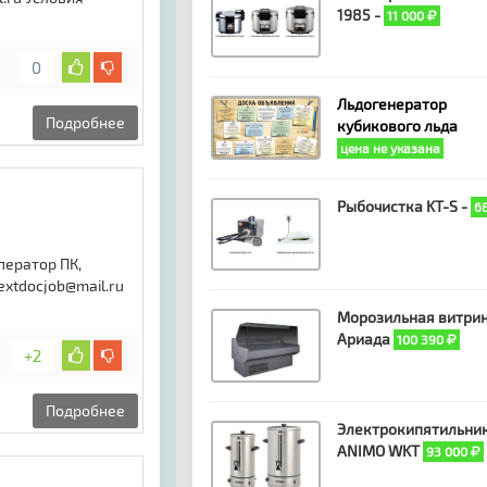
1985 -
11 000
0
Льдогенератор
Подробнее
кубикового льда
цена не указана
Рыбочистка KT-S -
6
ператор ПК,
extdocjob@mail.ru
Морозильная витри
Ариада
100 390
+2
Подробнее
Электрокипятильни
ANIMO WKT
93 000