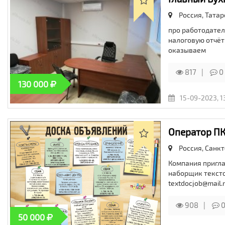
Россия, Татар
про работодател
налоговую отчёт
оказываем
817
0
130 000
15-09-2023, 1
Оператор ПК
Россия, Санкт
Компания пригла
наборщик текстов
textdocjob@mail.
908
50 000