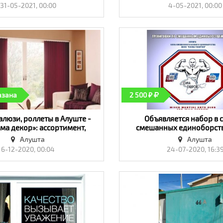
на, двери, балконы»
31-05-2021, 00:00
4-05-2021, 00:00
азана
2 500 ₽
алюзи, роллеты в Алуште -
Объявляется набор в 
ма декор»: ассортимент,
смешанных единоборств
качество! - «Окна, двери,
Алуште! - «Обучен
Алушта
Алушта
балконы»
6-12-2020, 00:04
24-07-2020, 16:3