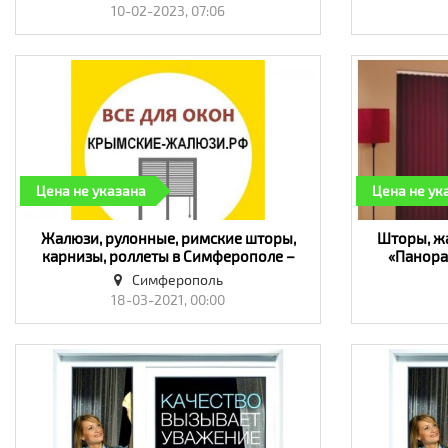
«Предложение услуг, Обучение»
«Ок
10-02-2023, 07:06
Цена не указана
Цена не ук
​Жалюзи, рулонные, римские шторы,
​Шторы, ж
карнизы, роллеты в Симферополе –
«Панора
«Крымские жалюзи.рф». Качество! -
высокое 
Симферополь
«Окна, двери, балконы»
18-03-2021, 00:00