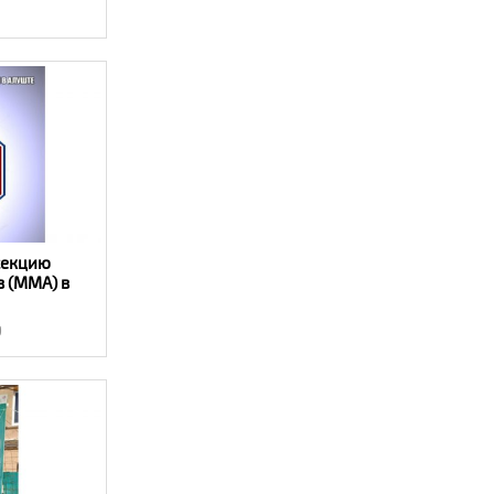
секцию
 (ММА) в
ие»
9