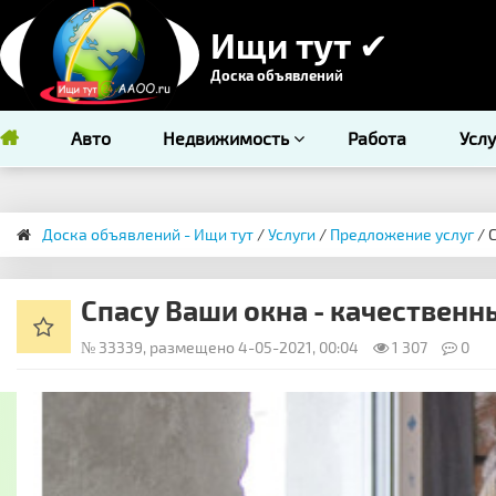
Ищи тут ✔
Доска объявлений
Авто
Недвижимость
Работа
Усл
Доска объявлений - Ищи тут
/
Услуги
/
Предложение услуг
/ 
Спасу Ваши окна - качественн
№ 33339, размещено 4-05-2021, 00:04
1 307
0