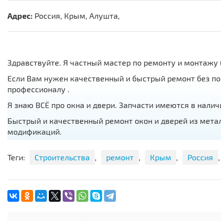
Адрес:
Россия, Крым, Алушта,
Здравствуйте. Я частный мастер по ремонту и монтажу (
Если Вам нужен качественный и быстрый ремонт без по
профессионалу .
Я знаю ВСЁ про окна и двери. Запчасти имеются в налич
Быстрый и качественный ремонт окон и дверей из мета
модификаций.
Качественный монтаж и переустановка.
Теги:
Строительства
,
ремонт
,
Крым
,
Россия
Регулировка, смазка, замена фурнитуры, ручек, замков 
Установка "детского замка".
Заказ москитных сеток, замена битого стекла и сломан
Замена уплотнительной резины.