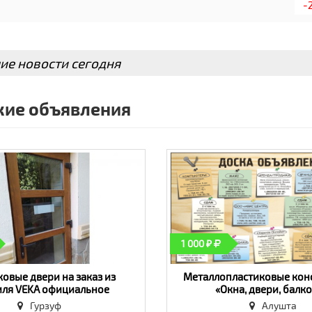
-
д. по любым проблемам с окнами и дверями - звоните!
ие новости сегодня
ие объявления
1 000 ₽
овые двери на заказ из
Металлопластиковые кон
ля VEKA официальное
«Окна, двери, балк
ство гарантии договор -
Гурзуф
Алушта