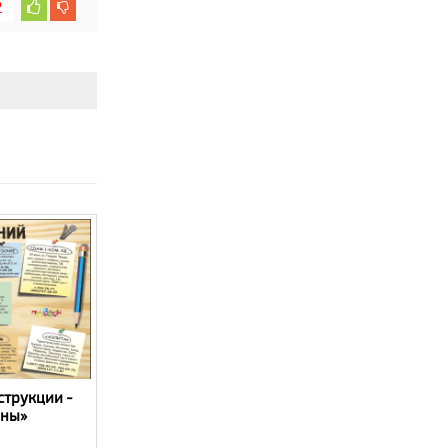
2
струкции -
оны»