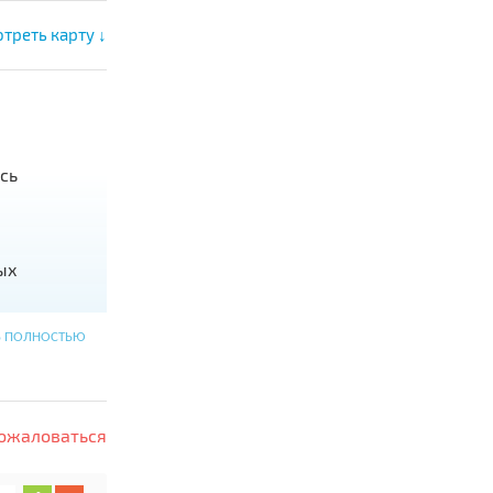
треть карту ↓
сь
ых
Ь ПОЛНОСТЬЮ
ожаловаться