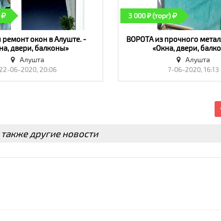
3 000 ₽ (торг)
ремонт окон в Алуште. -
ВОРОТА из прочного металла
на, двери, балконы»
«Окна, двери, балк
Алушта
Алушта
22-06-2020, 20:06
7-06-2020, 16:13
 также другие новости