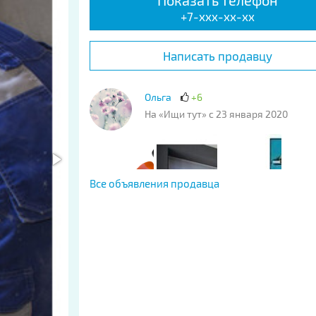
Показать телефон
+7-xxx-xx-xx
Написать продавцу
Ольга
+6
На «Ищи тут» с 23 января 2020
Все объявления продавца