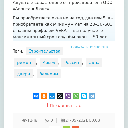
Алуште и Севастополе от производителя ООО
«Авантаж Люкс».
Вы приобретаете окна не на год, два или 5, вы
приобретаете как минимум лет на 20-30-50..
с нашим профилем VEKA — вы получаете
максимальный срок службы окон — 50 лет
(качественные фурнитура и профили и
ПОКАЗАТЬ ПОЛНОСТЬЮ
стеклопакеты), ВАЖНО ЗНАТЬ, что срок
Теги:
Строительства
,
службы и качественная работа окон
возможны только при комплексном подходе
ремонт
,
Крым
,
Россия
,
Окна
,
— качественное изготовление по немецким
двери
,
балконы
стандартам и правильной установке
опытными сертифицированными
специалистами, регулярном обслуживании
окон (вы можете делать это самостоятельно с
помощью набора для ухода за ПВХ окнами).
Пожаловаться
В Крыму есть всего 3 официальных
производителя окон и дверей из ПВХ VEKA - в
1 248
0
21-05-2021, 00:03
Симферополе, Севастополе и Ялте - один из
них ООО «Авантаж Люкс».