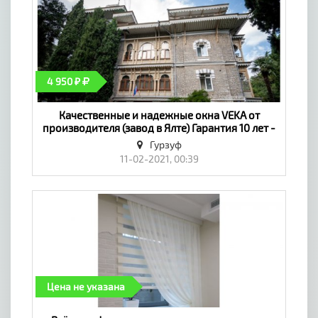
4 950 ₽
Качественные и надежные окна VEKA от
производителя (завод в Ялте) Гарантия 10 лет -
«Окна, двери, балконы»
Гурзуф
11-02-2021, 00:39
Цена не указана