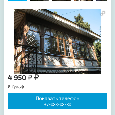
[image-1]
4 950 ₽
Гурзуф
Показать телефон
+7-xxx-xx-xx