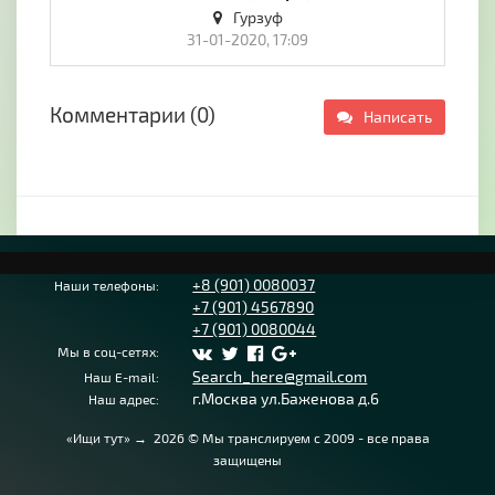
Гурзуф
31-01-2020, 17:09
Комментарии (0)
Написать
+8 (901) 0080037
Наши телефоны:
+7 (901) 4567890
+7 (901) 0080044
Мы в соц-сетях:
Search_here@gmail.com
Наш E-mail:
г.Москва ул.Баженова д.6
Наш адрес:
«Ищи тут»
→
2026
© Мы транслируем с 2009 - все права
защищены