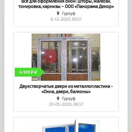
​Всё для оформления окон: шторы, жалюзи,
тонировка, карнизы – ООО «Панорама Декор»
в Гурзуфе - «Окна, двери, балконы»
Гурзуф
6-12-2020, 00:21
4 900 ₽
Двухстворчатые двери из металлопластика -
«Окна, двери, балконы»
Гурзуф
20-05-2020, 08:57