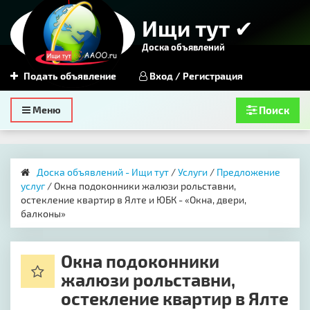
Ищи тут ✔
Доска объявлений
Подать объявление
Вход / Регистрация
Toggle
Меню
Поиск
navigation
Доска объявлений - Ищи тут
/
Услуги
/
Предложение
услуг
/ Окна подоконники жалюзи рольставни,
остекление квартир в Ялте и ЮБК - «Окна, двери,
балконы»
Окна подоконники
жалюзи рольставни,
остекление квартир в Ялте