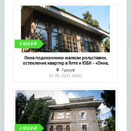
4 950 ₽
Окна подоконники жалюзи рольставни,
остекление квартир в Ялте и ЮБК - «Окна,
двери, балконы»
Гурзуф
21-05-2021, 00:03
4 950 ₽