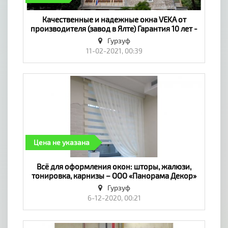
Качественные и надежные окна VEKA от
производителя (завод в Ялте) Гарантия 10 лет -
«Окна, двери, балконы»
Гурзуф
11-02-2021, 00:39
Цена не указана
​Всё для оформления окон: шторы, жалюзи,
тонировка, карнизы – ООО «Панорама Декор»
в Гурзуфе - «Окна, двери, балконы»
Гурзуф
6-12-2020, 00:21