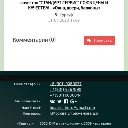
качество "СТАНДАРТ СЕРВИС" СОЮЗ ЦЕНЫ И
КАЧЕСТВА! - «Окна, двери, балконы»
Гурзуф
31-01-2020, 17:09
Комментарии (0)
Написать
+8 (901) 0080037
Наши телефоны:
+7 (901) 4567890
+7 (901) 0080044
Мы в соц-сетях:
Search_here@gmail.com
Наш E-mail:
г.Москва ул.Баженова д.6
Наш адрес:
«Ищи тут»
→
2026
© Мы транслируем с 2009 - все права