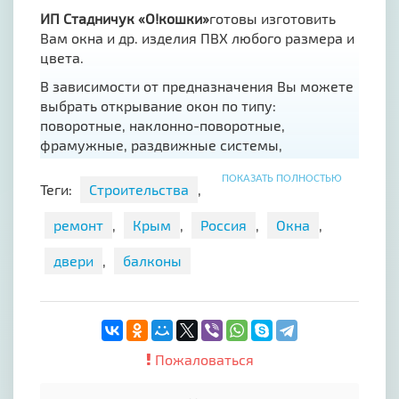
ИП Стадничук «О!кошки»
готовы изготовить
Вам окна и др. изделия ПВХ любого размера и
цвета.
В зависимости от предназначения Вы можете
выбрать открывание окон по типу:
поворотные, наклонно-поворотные,
фрамужные, раздвижные системы,
«английские» и «лазерные ножницы».
ПОКАЗАТЬ ПОЛНОСТЬЮ
Теги:
Строительства
,
Мы предлагаем различные трех-, четырех - и
пятикамерные профильные системы
из
ремонт
,
Крым
,
Россия
,
Окна
,
профиля Shontech, Cityluxe, Wintech, KBE и
надежной фурнитуры Vorne, Axor, Maco.
двери
,
балконы
Гарантия на изделия и монтаж 5 лет! В
телефонном режиме рассчитаем Вам
стоимость окон, дверей, балконов и пр. по
Вашим размерам. Замер и доставка
бесплатная.
Пожаловаться
Акция для строителей - окна по