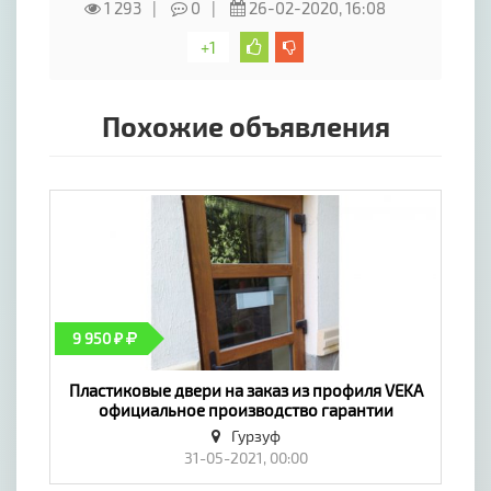
1 293
0
26-02-2020, 16:08
себестоимости - без замера и монтажа до
15.02.2018.
+1
Похожие объявления
9 950 ₽
Пластиковые двери на заказ из профиля VEKA
официальное производство гарантии
договор - «Окна, двери, балконы»
Гурзуф
31-05-2021, 00:00