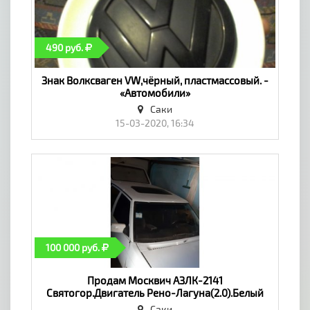
490 руб.
Знак Волксваген VW,чёрный, пластмассовый. -
«Автомобили»
Саки
15-03-2020, 16:34
100 000 руб.
Продам Москвич АЗЛК-2141
Святогор.Двигатель Рено-Лагуна(2.0).Белый
1998 г. - «Автомобили»
Саки