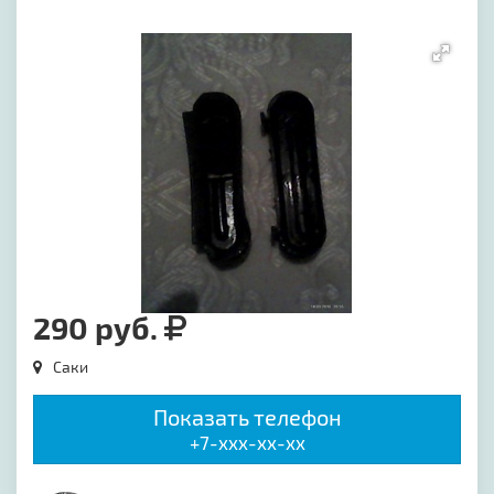
[image-1]
290 руб.
Саки
Показать телефон
+7-xxx-xx-xx