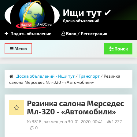
Ищи тут ✔
Доска объявлений
Подать объявление
Вход / Регистрация
Toggle
Меню
Поиск
navigation
Доска объявлений - Ищи тут
/
Транспорт
/ Резинка
салона Мерседес Мл-320 - «Автомобили»
Резинка салона Мерседес
Мл-320 - «Автомобили»
№ 3818, размещено 30-01-2020, 00:41
1 227
0