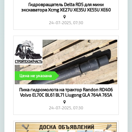
​Гидровращатель Delta RD5 для мини
экскаватора Xcmg XE27U XE35U XE55U XE60
XE75D XE80D, Sinomach - «Транспорт»
24-07-2025, 07:30
Цена не указана
​Пика гидромолота на трактор Randon RD406
Volvo EL70C BL61 BL71 Liugong GLA 764A 765A
775A 776A 777A - «Транспорт»
24-07-2025, 07:30