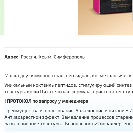
Адрес:
Россия, Крым, Симферополь
Маска двухкомпонентная, пептидная, косметологическая
Уникальный коктейль пептидов, стимулирующий синте
текстуры кожи.Питательная формула, приятная текстур
! ПРОТОКОЛ по запросу у менеджера
Преимущества использования-Увлажнение и питание: И
Антивозрастной эффект: Замедление процессов старен
разглаживание текстуры.-Безопасность: Гипоаллергенныи
Состав Проксилан лиофинизированного порошка 5 гр: