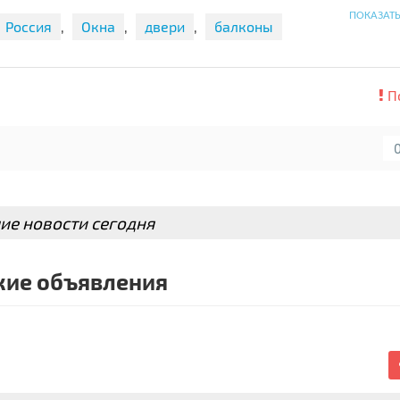
ПОКАЗАТ
Россия
,
Окна
,
двери
,
балконы
вглены
П
ие новости сегодня
ие объявления