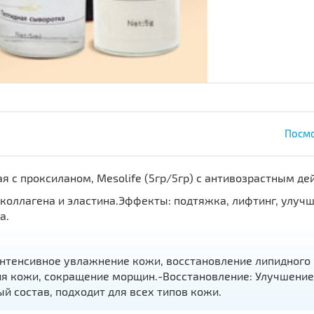
Посмо
 с проксиланом, Mesolife (5гр/5гр) с антивозрастным деи
з коллагена и эластина.Эффекты: подтяжка, лифтинг, улуч
а.
нтенсивное увлажнение кожи, восстановление липидного 
ия кожи, сокращение морщин.-Восстановление: Улучшение
̆ состав, подходит для всех типов кожи.