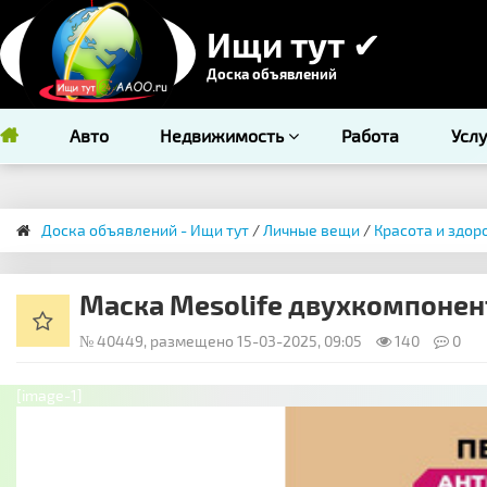
Ищи тут ✔
Доска объявлений
Авто
Недвижимость
Работа
Усл
Доска объявлений - Ищи тут
/
Личные вещи
/
Красота и здор
Маска Mesolife двухкомпонент
№ 40449, размещено 15-03-2025, 09:05
140
0
[image-1]