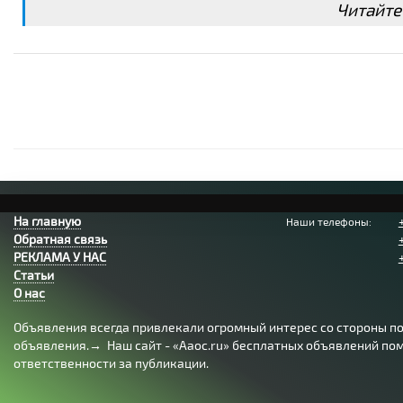
Читайте
— Экстракт корня солодки
— Экстракт зеленого чая
— Экстракт корня скутеллярии
— Экстракт корня полигонума
— Экстракт центеллы азиатской
— Экстракт цветков ромашки аптечной
— Гидроксипропил тетрагидропирантриол
На главную
Наши телефоны:
— Олигопептид-1
Обратная связь
РЕКЛАМА У НАС
— Карнозин
Статьи
— Метилпарабен
О нас
— Динатриевая соль EDTA
Объявления всегда привлекали огромный интерес со стороны пол
— Гиалуронат натрия
объявления.→ Наш сайт - «Aaoc.ru» бесплатных объявлений помо
ответственности за публикации.
— Гидроксиацетофенон
Уважаемые клиенты!