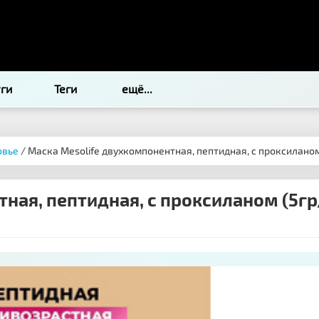
уги
Теги
ещё...
овье
/ Маска Mesolife двухкомпонентная, пептидная, с проксиланом
ная, пептидная, с проксиланом (5гр/