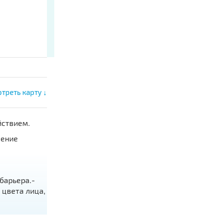
треть карту ↓
̆ствием.
шение
барьера.-
 цвета лица,