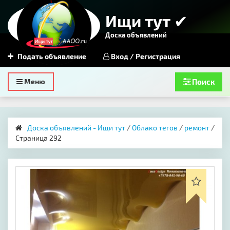
Ищи тут ✔
Доска объявлений
Подать объявление
Вход / Регистрация
Toggle
Меню
Поиск
navigation
Доска объявлений - Ищи тут
/
Облако тегов
/
ремонт
/
Страница 292