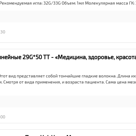
 Рекомендуемая игла: 32G/33G Объем: 1мл Молекулярная масса ГК:
:30
нейные 29G*50 ТТ - «Медицина, здоровье, красот
Этот вид представляет собой тончайшие гладкие волокна. Длина и
м. Смотря от вида применения, и возраста пациента. Сама цена ме
:00