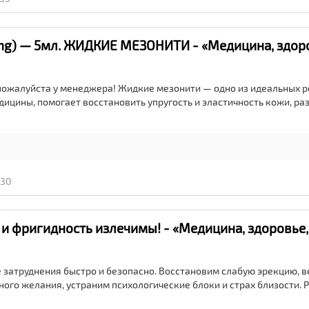
ing) — 5мл. ЖИД­КИЕ МЕ­ЗОНИ­ТИ - «Медицина, здор
пожалуйста у менеджера! Жидкие мезонити — одно из идеальных 
дицины, помогает восстановить упругость и эластичность кожи, р
:30
и фригидность излечимы! - «Медицина, здоровье,
затруднения быстро и безопасно. Восстановим слабую эрекцию, в
ного желания, устраним психологические блоки и страх близости. 