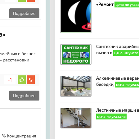
«Ремонт
цена не указ
Подробнее
а»
Сантехник аварийн
вызов в
цена не указа
семейных и бизнес
 - расстановки
Алюминиевые веран
-1
беседки,
цена не указ
Подробнее
Лестничные марши 
цена не указана
 1 % Концентрация