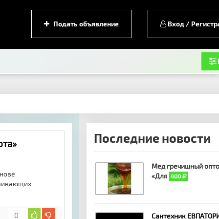
Подать объявление
Вход / Регистр
Последние новости
ота»
Мед гречишный опто
снове
«Для
400
каивающих
0
Сантехник ЕВПАТОРИ