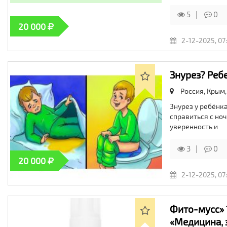
5
0
20 000
2-12-2025, 07
Знурез? Реб
Россия, Крым,
Знурез у ребёнк
справиться с но
уверенность и
3
0
20 000
2-12-2025, 07
Фито-мусс» 
«Медицина, 