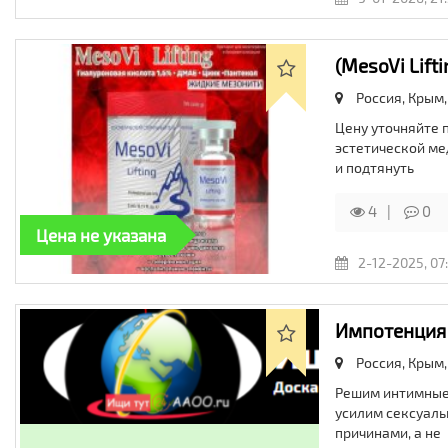
(MesoVi Lift
Россия, Крым,
Цену уточняйте 
эстетической ме
и подтянуть
4
0
Цена не указана
2-12-2025, 07
Импотенция 
Россия, Крым,
Решим интимные 
усилим сексуаль
причинами, а не