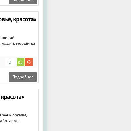
овье, красота»
решений
азгладить морщины
0
Подробнее
 красота»
ернем оргазм,
Работаем с