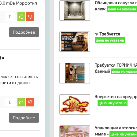
Облицовка санузла 
 3.0 mDa Морфотип
ключ:
цена не указана
0
Подробнее
✨ Требуется
цена не указана
а»
Требуется ГОРНИЧНА
банный
цена не указа
х может составлять
зонити от длины
Энергетик на предп
0
-
цена не указана
Подробнее
Упаковщик авторск
мыла -
цена не указан