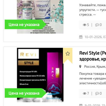
Узнавайте, пожа
упругости. — ту
стресса. —
Цена не указана
5
0
10-01-2026, 0
Revi Style 
здоровье, к
Россия, Крым,
Покупка товара
лечение «увядан
эластичности);о
Цена не указана
7
0
9-01-2026, 21