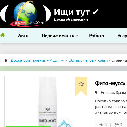
Ищи тут ✔
Доска объявлений
Авто
Недвижимость
Работа
Усл
Доска объявлений - Ищи тут
/
Облако тегов
/
крым
/ Страниц
Фито-мусс» 
Россия, Крым,
Покупка товара 
растительных са
активных компо
4
0