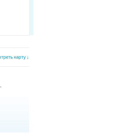
треть карту ↓
.
ли плойкой.