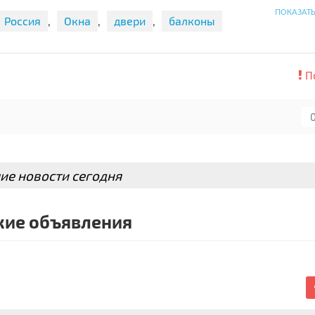
 дистанционный формат работы. 👩
ПОКАЗАТ
Россия
,
Окна
,
двери
,
балконы
ам /WhatsApp , Viber, Telegram/ или через сайт 🌀//shop.
ой России ( от 3 дней ).
П
ри покупке от 20 000 - 10 % скидки на весь заказ.
кже рады видеть вас
ие новости сегодня
ие объявления