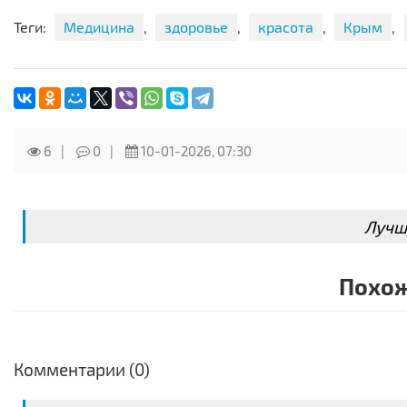
Магазин "Целебный родник" в Симферополе перешёл на
Теги:
Медицина
,
здоровье
,
красота
,
Крым
,
Все заказы 📦 Вы сможете сделать по привычным телефон
🚚 Доставка бесплатная, осуществляется СДЕКом или Почт
🎁Бонус- 10% скидки за первый заказ ‼ В дальнейшем - п
Наши магазины в Ростове-на-Дону и Краснодаре та
6
0
10-01-2026, 07:30
Лучш
Похож
Комментарии (0)