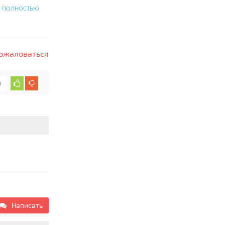
Ь ПОЛНОСТЬЮ
c-rodnik.ru/
ожаловаться
0
Написать