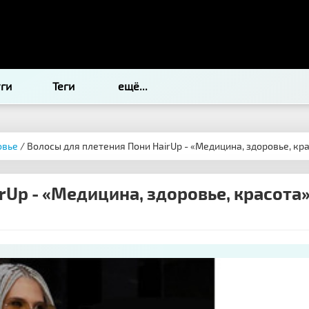
уги
Теги
ещё...
овье
/ Волосы для плетения Пони НairUp - «Медицина, здоровье, кр
rUp - «Медицина, здоровье, красота