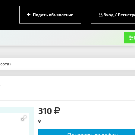
Подать объявление
Вход / Регистр
асота»
»
310