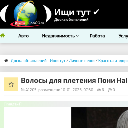
Ищи тут ✔
Доска объявлений
Авто
Недвижимость
Работа
Усл
Доска объявлений - Ищи тут
/
Личные вещи
/
Красота и здор
Волосы для плетения Пони Нai
№ 41205, размещено 10-01-2026, 07:30
6
0
[image-1]