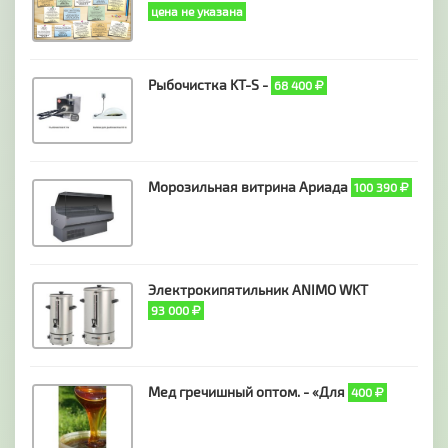
цена не указана
Рыбочистка KT-S -
68 400
Морозильная витрина Ариада
100 390
Электрокипятильник ANIMO WKT
93 000
Мед гречишный оптом. - «Для
400