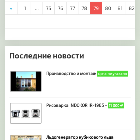
«
1
...
75
76
77
78
79
80
81
82
Последние новости
Производство и монтаж
цена не указана
Рисоварка INDOKOR IR-1985 -
11 000
Льдогенератор кубикового льда