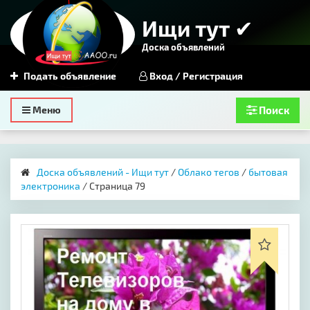
Ищи тут ✔
Доска объявлений
Подать объявление
Вход / Регистрация
Toggle
Меню
Поиск
navigation
Доска объявлений - Ищи тут
/
Облако тегов
/
бытовая
электроника
/ Страница 79