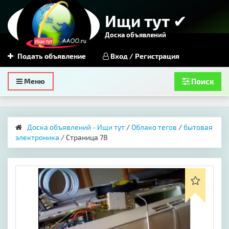
Ищи тут ✔
Доска объявлений
Подать объявление
Вход / Регистрация
Toggle
Меню
Поиск
navigation
Доска объявлений - Ищи тут
/
Облако тегов
/
бытовая
электроника
/ Страница 78