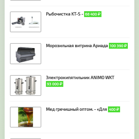
Рыбочистка KT-S -
68 400
Морозильная витрина Ариада
100 390
Электрокипятильник ANIMO WKT
93 000
Мед гречишный оптом. - «Для
400