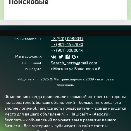
Поисковые
+8 (901) 0080037
Наши телефоны:
+7 (901) 4567890
+7 (901) 0080044
Мы в соц-сетях:
Search_here@gmail.com
Наш E-mail:
г.Москва ул.Баженова д.6
Наш адрес:
«Ищи тут»
→
2026
© Мы транслируем с 2009 - все права
защищены
Объявления всегда привлекали огромный интерес со стороны
пользователей. Больше объявлений – больше интереса (это
вполне логично). Там, где есть пользователи – всегда найдется
место для вашего объявления.→ Наш сайт - «Aaoc.ru»
бесплатных объявлений поможет вам в развитии вашего
бизнеса... Все материалы публикуют на сайте гости и