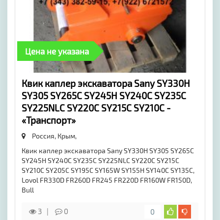
Цена не указана
​Квик каплер экскаватора Sany SY330H
SY305 SY265C SY245H SY240C SY235C
SY225NLC SY220C SY215C SY210C -
«Транспорт»
Россия, Крым,
Квик каплер экскаватора Sany SY330H SY305 SY265C
SY245H SY240C SY235C SY225NLC SY220C SY215C
SY210C SY205C SY195C SY165W SY155H SY140C SY135C,
Lovol FR330D FR260D FR245 FR220D FR160W FR150D,
Bull
3
0
0