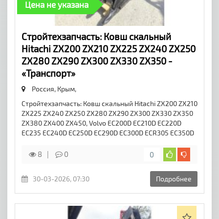
Цена не указана
Стройтехзапчасть: Ковш скальный
Hitachi ZX200 ZX210 ZX225 ZX240 ZX250
ZX280 ZX290 ZX300 ZX330 ZX350 -
«Транспорт»
Россия, Крым,
Стройтехзапчасть: Ковш скальный Hitachi ZX200 ZX210
ZX225 ZX240 ZX250 ZX280 ZX290 ZX300 ZX330 ZX350
ZX380 ZX400 ZX450, Volvo EC200D EC210D EC220D
EC235 EC240D EC250D EC290D EC300D ECR305 EC350D
8
0
0
30-03-2026, 07:30
Подробнее