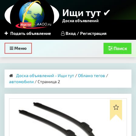
Ищи тут ✔
Доска объявлений
Подать объявление
Вход / Регистрация
Toggle
Меню
Поиск
navigation
Доска объявлений - Ищи тут
/
Облако тегов
/
автомобили
/ Страница 2