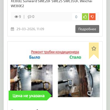
XE80D, Sunward SWE20F SWE25 SWE35UF, Weichai
WE80E2
9
0
0
29-03-2026, 11:09
Подробнее
Цена не указана