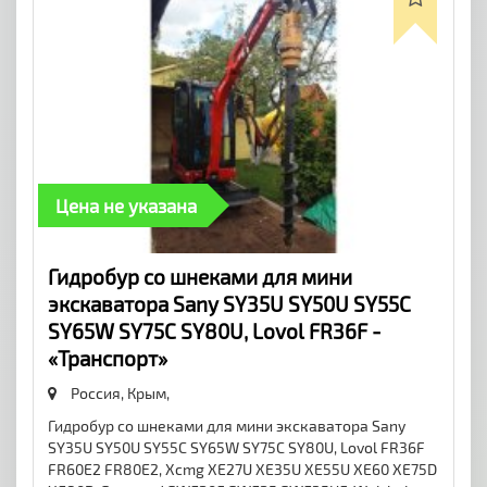
Цена не указана
​Гидробур со шнеками для мини
экскаватора Sany SY35U SY50U SY55C
SY65W SY75C SY80U, Lovol FR36F -
«Транспорт»
Россия, Крым,
Гидробур со шнеками для мини экскаватора Sany
SY35U SY50U SY55C SY65W SY75C SY80U, Lovol FR36F
FR60E2 FR80E2, Xcmg XE27U XE35U XE55U XE60 XE75D