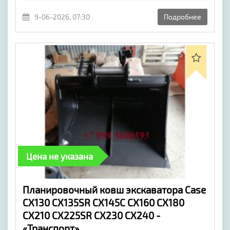
9-06-2026, 07:30
Подробнее
Цена не указана
​Планировочный ковш экскаватора Case
CX130 CX135SR CX145C CX160 CX180
CX210 CX225SR CX230 CX240 -
«Транспорт»