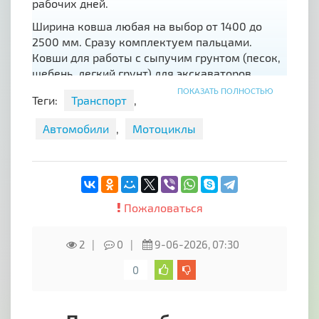
рабочих дней.
Ширина ковша любая на выбор от 1400 до
2500 мм. Сразу комплектуем пальцами.
Ковши для работы с сыпучим грунтом (песок,
щебень, легкий грунт) для экскаваторов
массой до 33 тонн.
ПОКАЗАТЬ ПОЛНОСТЬЮ
Теги:
Транспорт
,
Безналичный расчет включая ндс. Отгрузка из
города Екатеринбурга через транспортную
Автомобили
,
Мотоциклы
компанию.
Собственное производство. Приемлемые
цены.
Сделано на Урале.
Пожаловаться
2
0
9-06-2026, 07:30
0