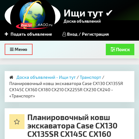
Ищи тут ✔
Доска объявлений
Подать объявление
Вход / Регистрация
Toggle
Меню
Поиск
navigation
Доска объявлений - Ищи тут
/
Транспорт
/ ​
Планировочный ковш экскаватора Case CX130 CX135SR
CX145C CX160 CX180 CX210 CX225SR CX230 CX240 -
«Транспорт»
​Планировочный ковш
экскаватора Case CX130
CX135SR CX145C CX160