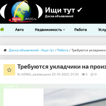
Ищи тут ✔
Доска объявлений
Авто
Недвижимость
Работа
Усл
Доска объявлений - Ищи тут
/
Работа
/ Требуются укладчики 
Требуются укладчики на произ
№ 40984, размещено 20-10-2025, 07:30
5
0
[image-1]