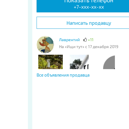
Показать телефон
+7-xxx-xx-xx
Написать продавцу
Лаврентий
+11
На «Ищи тут» с 17 декабря 2019
Все объявления продавца