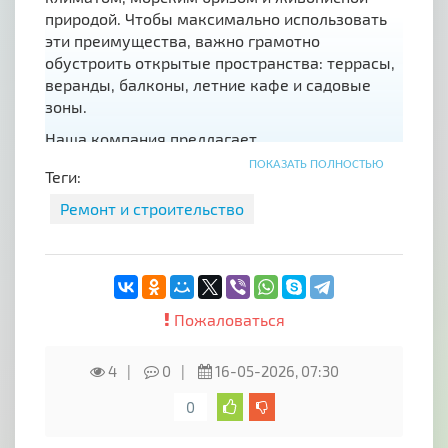
природой. Чтобы максимально использовать
эти преимущества, важно грамотно
обустроить открытые пространства: террасы,
веранды, балконы, летние кафе и садовые
зоны.
Наша компания предлагает
профессиональное изготовление и установку
ПОКАЗАТЬ ПОЛНОСТЬЮ
Теги:
маркиз и пергол
— надёжных и эстетичных
конструкций, которые превратят ваше
Ремонт и строительство
пространство в уютный уголок для отдыха и
приёма гостей.
Наши решения — это не просто защита от
солнца и дождя. Это:
Пожаловаться
Индивидуальный дизайн. Подберём форму,
цвет и материал под архитектурный стиль
4
0
16-05-2026, 07:30
вашего дома или заведения.
0
Долговечность. Используем качественные
ткани, металл и комплектующие, устойчивые