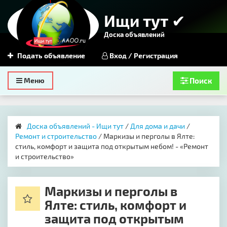
Ищи тут ✔
Доска объявлений
Подать объявление
Вход / Регистрация
Toggle
Меню
Поиск
navigation
Доска объявлений - Ищи тут
/
Для дома и дачи
/
Ремонт и строительство
/ Маркизы и перголы в Ялте:
стиль, комфорт и защита под открытым небом! - «Ремонт
и строительство»
Маркизы и перголы в
Ялте: стиль, комфорт и
защита под открытым