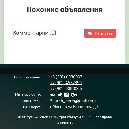
к влаге, ультрафиолету и ветровым
Похожие объявления
нагрузкам.
Удобство эксплуатации. Возможность ручного
или автоматического управления, включая
датчики погоды.
Комментарии (0)
Написать
Наши изделия подходят для частных домов,
ресторанов, отелей, кафе и общественных
пространств.
Преимущества сотрудничества с нами:
- Большой опыт работы с объектами в Ялте и
Крыму. Профессиональная установка в
+8 (901) 0080037
Наши телефоны:
+7 (901) 4567890
оговоренные сроки.
+7 (901) 0080044
- Используем материалы от проверенных
Мы в соц-сетях:
производителей.
Search_here@gmail.com
Наш E-mail:
г.Москва ул.Баженова д.6
Наш адрес:
- Предоставляем полный цикл услуг. От
замеров и проектирования до монтажа и
«Ищи тут»
→
2026
© Мы транслируем с 2009 - все права
сервисного обслуживания.
защищены