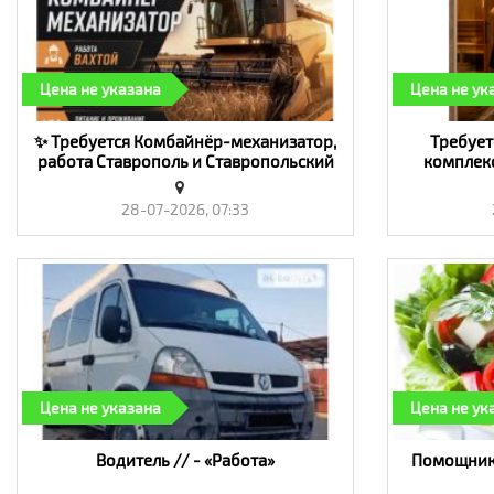
Цена не указана
Цена не ук
✨ Требуется Комбайнёр-механизатор,
Требует
работа Ставрополь и Ставропольский
комплекс
край, ЮФО🌟 - «Работа»
28-07-2026, 07:33
Цена не указана
Цена не ук
Водитель // - «Работа»
Помощник 