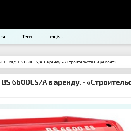
уги
Теги
ещё...
 "Fubag" BS 6600ES/A в аренду. - «Строительства и ремонт»
 BS 6600ES/A в аренду. - «Строитель