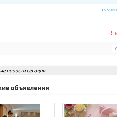
ПОКАЗАТ
,
П
ы Fubag отличается "умом и сообразительностью" - синх
авления и контроля, система AVR и система защиты двига
е 220В, 1 цилиндровый двигатель 4-тактный, 2 розетки 2
ие новости сегодня
ие объявления