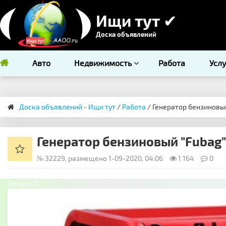
Ищи тут ✔
Доска объявлений
Авто
Недвижимость
Работа
Усл
Доска объявлений - Ищи тут
/
Работа
/ Генератор бензиновый
Генератор бензиновый "Fubag"
№ 32229, размещено 1-09-2020, 04:06
1 164
0
[image-1]