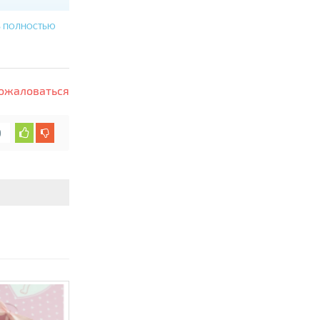
Ь ПОЛНОСТЬЮ
ожаловаться
ронный
теля.
0
2016А и 1