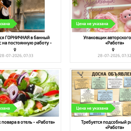
азана
Цена не указана
ся ГОРНИЧНАЯ в банный
Упаковщик авторского
 на постоянную работу -
«Работа»
«Работа»
28-07-2026, 07:33
28-07-2026, 07:3
азана
Цена не указана
повара в отель - «Работа»
Требуется подсобный р
«Работа»