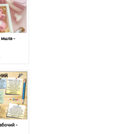
 мыла -
2
абочий -