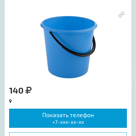
[image-1]
140
Показать телефон
+7-xxx-xx-xx