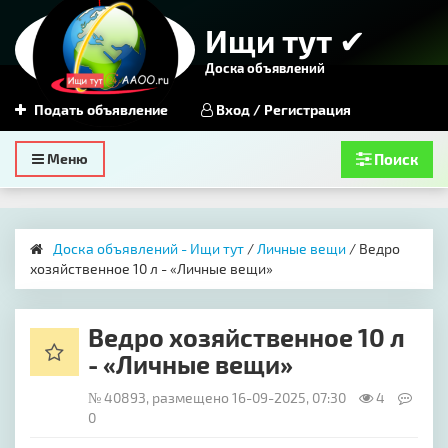
Ищи тут ✔
Доска объявлений
Подать объявление
Вход / Регистрация
Toggle
Меню
Поиск
navigation
Доска объявлений - Ищи тут
/
Личные вещи
/ Ведро
хозяйственное 10 л - «Личные вещи»
Ведро хозяйственное 10 л
- «Личные вещи»
№ 40893, размещено 16-09-2025, 07:30
4
0