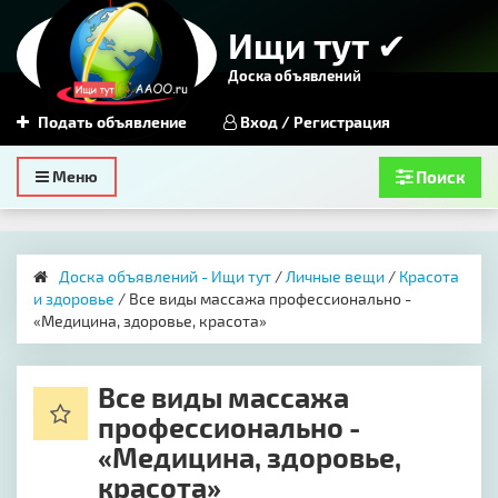
Ищи тут ✔
Доска объявлений
Подать объявление
Вход / Регистрация
Toggle
Меню
Поиск
navigation
Доска объявлений - Ищи тут
/
Личные вещи
/
Красота
и здоровье
/ Все виды массажа профессионально -
«Медицина, здоровье, красота»
Все виды массажа
профессионально -
«Медицина, здоровье,
красота»