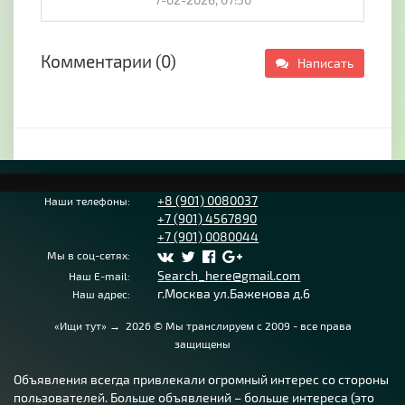
Комментарии (0)
Написать
+8 (901) 0080037
Наши телефоны:
+7 (901) 4567890
+7 (901) 0080044
Мы в соц-сетях:
Search_here@gmail.com
Наш E-mail:
г.Москва ул.Баженова д.6
Наш адрес:
«Ищи тут»
→
2026
© Мы транслируем с 2009 - все права
защищены
Объявления всегда привлекали огромный интерес со стороны
пользователей. Больше объявлений – больше интереса (это