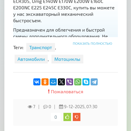
ECR305, Umg E140W E170W E200W E160C
E200NC E225 E245C E330C, купить вы можете
у нас экскаваторный механический
быстросъем.
Предназначен для облегчения и быстрой
смены дополнительного оборудования. Не
требуется вмешательство в гидравлику
ПОКАЗАТЬ ПОЛНОСТЬЮ
Теги:
Транспорт
,
экскаватора. Простота эксплуатации. Не
требуется выбивать пальцы.
Автомобили
,
Мотоциклы
Занимаемся изготовлением механических
быстросъемов для экскаваторов массой до 34
тонн. Имеем склад с готовой продукцией.
Отправляем в города по РФ. Безналичный
Пожаловаться
расчет с ндс. Работаем официально по
договору.
7
0
9-12-2025, 07:30
Сделано на Урале.
0