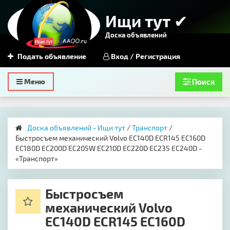
Ищи тут ✔
Доска объявлений
Подать объявление
Вход / Регистрация
Toggle
Меню
Поиск
navigation
Доска объявлений - Ищи тут
/
Транспорт
/ ​
Быстросъем механический Volvo EC140D ECR145 EC160D
EC180D EC200D EC205W EC210D EC220D EC235 EC240D -
«Транспорт»
​Быстросъем
механический Volvo
EC140D ECR145 EC160D