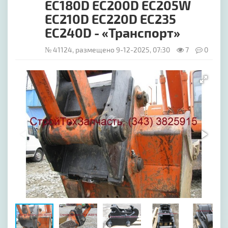
EC180D EC200D EC205W
EC210D EC220D EC235
EC240D - «Транспорт»
№ 41124, размещено 9-12-2025, 07:30
7
0