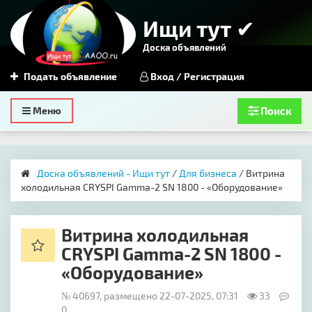
Ищи тут ✔
Доска объявлений
Подать объявление
Вход / Регистрация
Toggle
Меню
Поиск
navigation
Доска объявлений - Ищи тут
/
Для бизнеса
/ Витрина
холодильная CRYSPI Gamma-2 SN 1800 - «Оборудование»
Витрина холодильная
CRYSPI Gamma-2 SN 1800 -
«Оборудование»
№ 40697, размещено 22-07-2025, 07:31
33
0