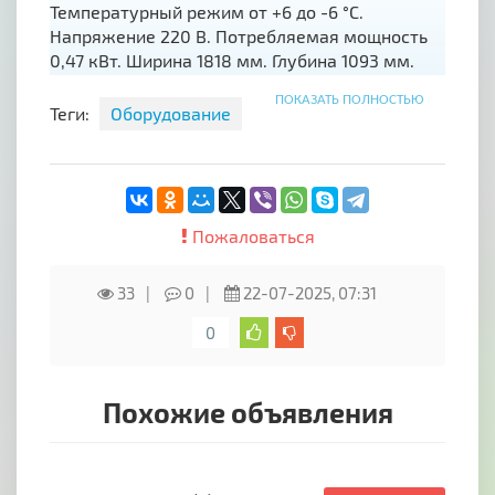
Температурный режим от +6 до -6 °C.
Напряжение 220 В. Потребляемая мощность
0,47 кВт. Ширина 1818 мм. Глубина 1093 мм.
Высота 1300 мм. Вес 220 кг. Статическое
ПОКАЗАТЬ ПОЛНОСТЬЮ
охлаждение. Глубина выкладки 760 мм. По
Теги:
Оборудование
вопрос приобретения оборудования
связывайтесь с менеджером компании.
Пожаловаться
33
0
22-07-2025, 07:31
0
Похожие объявления