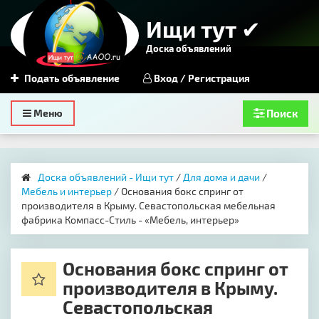
Ищи тут ✔
Доска объявлений
Подать объявление
Вход / Регистрация
Toggle
Меню
Поиск
navigation
Доска объявлений - Ищи тут
/
Для дома и дачи
/
Мебель и интерьер
/ Основания бокс спринг от
производителя в Крыму. Севастопольская мебельная
фабрика Компасс-Стиль - «Мебель, интерьер»
Основания бокс спринг от
производителя в Крыму.
Севастопольская