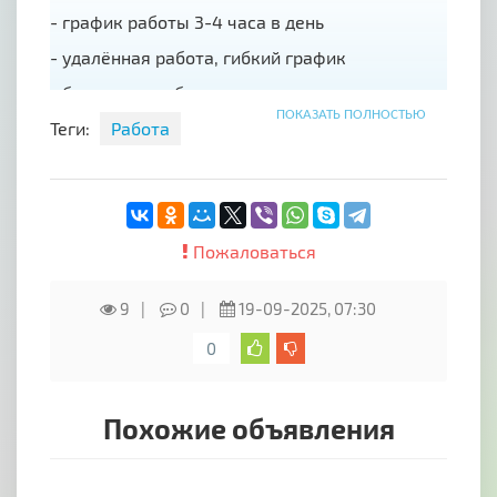
- график работы 3-4 часа в день
- удалённая работа, гибкий график
- бесплатное обучение
ПОКАЗАТЬ ПОЛНОСТЬЮ
- наличие возможностей для качественного
Теги:
Работа
профессионального и карьерного роста и
развития;
Обязанности:
- размещение информации в сети Интернет
Пожаловаться
для привлечения клиентов
- консультация клиентов онлайнПодробности
9
0
19-09-2025, 07:30
при переписке
0
По всем вопросам обращаться на эл. Почту
natasha.araonova@yandex.ru
Похожие объявления