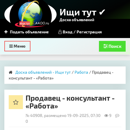
Ищи тут ✔
Доска объявлений
Подать объявление
Вход / Регистрация
Toggle
Меню
Поиск
navigation
Доска объявлений - Ищи тут
/
Работа
/ Продавец -
консультант - «Работа»
Продавец - консультант -
«Работа»
№ 40908, размещено 19-09-2025, 07:30
9
0