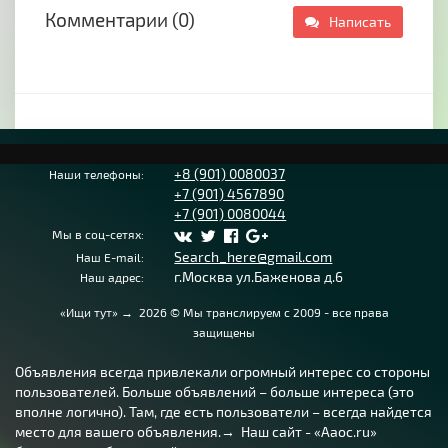
Комментарии (0)
Написать
+8 (901) 0080037
Наши телефоны:
+7 (901) 4567890
+7 (901) 0080044
Мы в соц-сетях:
Search_here@gmail.com
Наш E-mail:
г.Москва ул.Баженова д.6
Наш адрес:
«Ищи тут»
→
2026
© Мы транслируем с 2009 - все права
защищены
Объявления всегда привлекали огромный интерес со стороны
пользователей. Больше объявлений – больше интереса (это
вполне логично). Там, где есть пользователи – всегда найдется
место для вашего объявления.→ Наш сайт - «Aaoc.ru»