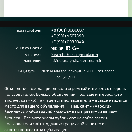
+8 (901) 0080037
Наши телефоны:
+7 (901) 4567890
+7 (901) 0080044
Мы в соц-сетях:
Search_here@gmail.com
Наш E-mail:
г.Москва ул.Баженова д.6
Наш адрес:
«Ищи тут»
→
2026
© Мы транслируем с 2009 - все права
защищены
Объявления всегда привлекали огромный интерес со стороны
пользователей. Больше объявлений – больше интереса (это
вполне логично). Там, где есть пользователи – всегда найдется
место для вашего объявления.→ Наш сайт - «Aaoc.ru»
бесплатных объявлений поможет вам в развитии вашего
бизнеса... Все материалы публикуют на сайте гости и
пользователи сайта. Администрация сайта не несет
ответственности за публикации.