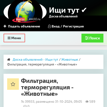
Ищи тут ✔
Доска объявлений
Подать объявление
Вход / Регистрация
Toggle
Меню
Поиск
navigation
Доска объявлений - Ищи тут
/
Животные
/
Фильтрация, терморегуляция - «Животные»
Фильтрация,
терморегуляция -
«Животные»
№ 39933, размещено 31-10-2024, 09:05
589
0