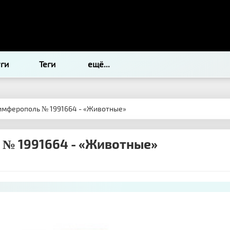
уги
Теги
ещё...
имферополь № 1991664 - «Животные»
 № 1991664 - «Животные»