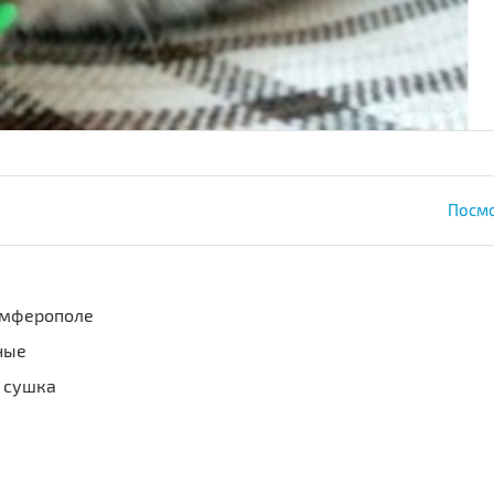
Посмо
Симферополе
ные
 сушка