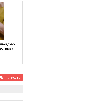
ландских
вотные»
Написать