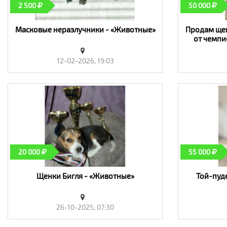
2 500
50 000
Масковые неразлучники - «Животные»
Продам щен
от чемпи
12-02-2026, 19:03
20 000
55 000
Щенки Бигля - «Животные»
Той-пуд
26-10-2025, 07:30