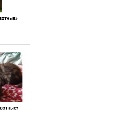
вотные»
ивотные»
0