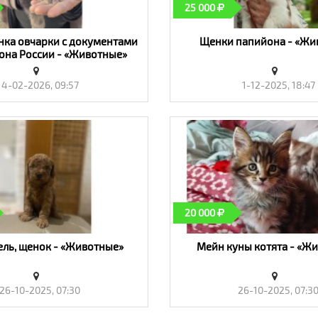
25 000
ка овчарки с документами
Щенки папийона - «Жи
она России - «Животные»
4-02-2026, 09:57
1-12-2025, 18:47
20 000
ель, щенок - «Животные»
Мейн куны котята - «Ж
26-10-2025, 07:30
26-10-2025, 07:3