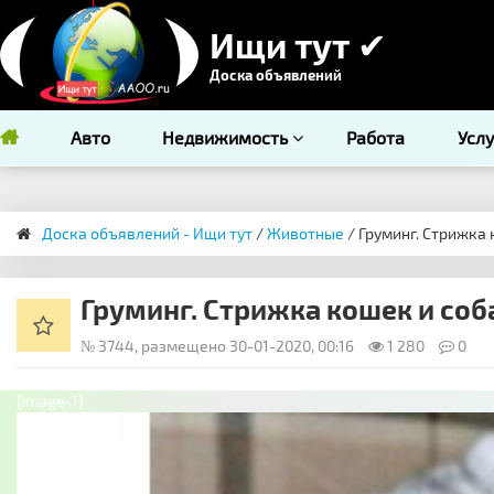
Ищи тут ✔
Доска объявлений
Авто
Недвижимость
Работа
Усл
Доска объявлений - Ищи тут
/
Животные
/ Груминг. Стрижка 
Груминг. Стрижка кошек и соб
№ 3744, размещено 30-01-2020, 00:16
1 280
0
[image-1]