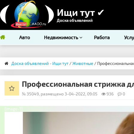
Ищи тут ✔
Доска объявлений
Авто
Недвижимость
Работа
Усл
Доска объявлений - Ищи тут
/
Животные
/ Профессиональная
Профессиональная стрижка дл
№ 35049, размещено 3-04-2022, 09:05
936
0
[image-1]