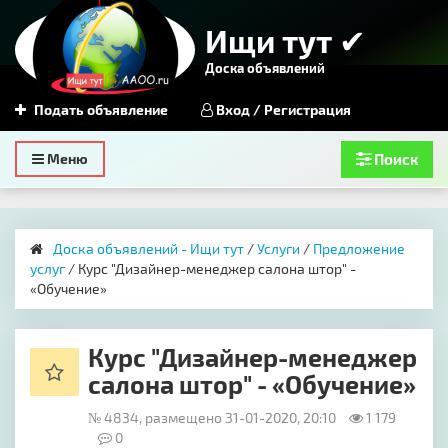
Ищи тут ✔
Доска объявлений
Подать объявление
Вход / Регистрация
Toggle
Меню
Поиск
navigation
Доска объявлений - Ищи тут
/
Услуги
/
Предложение
услуг
/ Курс "Дизайнер-менеджер салона штор" -
«Обучение»
Курс "Дизайнер-менеджер
салона штор" - «Обучение»
№ 4834, размещено 31-01-2020, 20:10
1 179
0