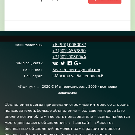
+8 (901) 0080037
Наши телефоны:
+7 (901) 4567890
+7 (901) 0080044
Мы в соц-сетях:
Search_here@gmail.com
Наш E-mail:
г.Москва ул.Баженова д.6
Наш адрес:
«Ищи тут»
→
2026
© Мы транслируем с 2009 - все права
защищены
Объявления всегда привлекали огромный интерес со стороны
пользователей. Больше объявлений – больше интереса (это
вполне логично). Там, где есть пользователи – всегда найдется
место для вашего объявления.→ Наш сайт - «Aaoc.ru»
бесплатных объявлений поможет вам в развитии вашего
бизнеса... Все материалы публикуют на сайте гости и