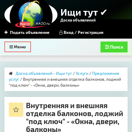
Ищи тут ✔
Доска объявлений
Подать объявление
Вход / Регистрация
Toggle
Меню
Поиск
navigation
Доска объявлений - Ищи тут
/
Услуги
/
Предложение
услуг
/ Внутренняя и внешняя отделка балконов, лоджий
"под ключ" - «Окна, двери, балконы»
Внутренняя и внешняя
отделка балконов, лоджий
"под ключ" - «Окна, двери,
балконы»