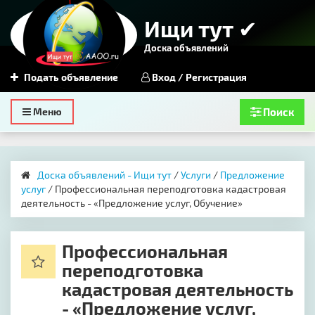
Ищи тут ✔
Доска объявлений
Подать объявление
Вход / Регистрация
Toggle
Меню
Поиск
navigation
Доска объявлений - Ищи тут
/
Услуги
/
Предложение
услуг
/ Профессиональная переподготовка кадастровая
деятельность - «Предложение услуг, Обучение»
Профессиональная
переподготовка
кадастровая деятельность
- «Предложение услуг,