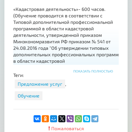
«Кадастровая деятельность»- 600 часов.
(Обучение проводится в соответствии с
Типовой дополнительной профессиональной
программой в области кадастровой
деятельности, утвержденной приказом
Минэкономразвития РФ приказом № 541 от
24.08.2016 года "Об утверждении типовых
дополнительных профессиональных программ
в области кадастровой
деятельности").
07.02.2023г. – 07.08.2023г.;
ПОКАЗАТЬ ПОЛНОСТЬЮ
21.04.2023г -21.09.2023г
Теги:
В данный период обучения предусмотрен
Предложение услуг
,
бонус для практикующих кадастровых
Обучение
инженеров в качестве ежегодного
прохождения повышения квалификации- 40
часов.
Пожаловаться