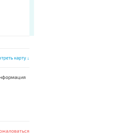
треть карту ↓
 информация
ожаловаться