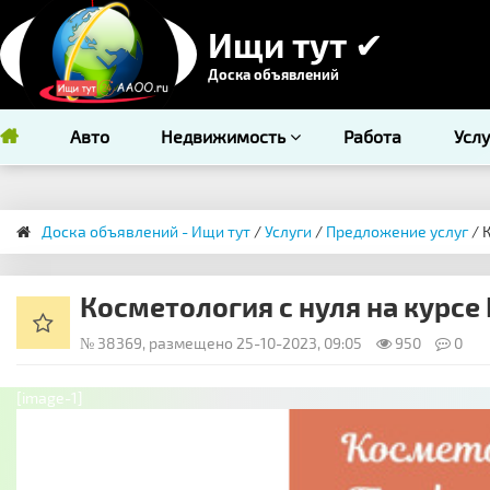
Ищи тут ✔
Доска объявлений
Авто
Недвижимость
Работа
Усл
Доска объявлений - Ищи тут
/
Услуги
/
Предложение услуг
/ 
Косметология с нуля на курсе
№ 38369, размещено 25-10-2023, 09:05
950
0
[image-1]