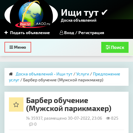
Ищи тут ✔
Доска объявлений
Подать объявление
Вход / Регистрация
Toggle
Меню
Поиск
navigation
Доска объявлений - Ищи тут
/
Услуги
/
Предложение
услуг
/ Барбер обучение (Мужской парикмахер)
Барбер обучение
(Мужской парикмахер)
№ 35937, размещено 30-07-2022, 23:06
825
0