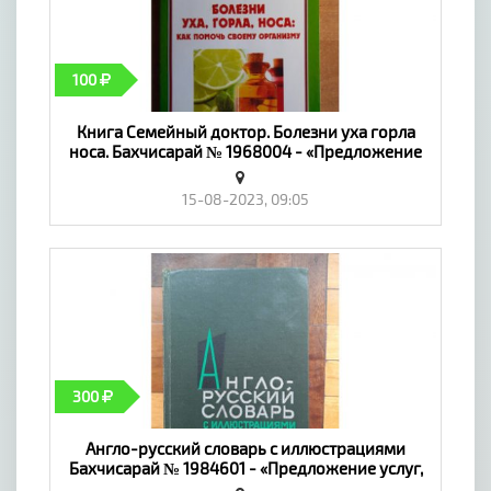
ведь инвестиция в себя - это самая лучшая
инвестиция!
100
Мой instagram: @arsen_crimea
Книга Семейный доктор. Болезни уха горла
Меня ищут по запросам:
носа. Бахчисарай № 1968004 - «Предложение
обучение на барбера
услуг, Обучение»
барбер обучение
15-08-2023, 09:05
обучение барберингу
курсы барбера
барбер с нуля
парикмахер обучение
курсы парикмахера
барбершоп бахчисарай
барбер бахчисарай
300
Англо-русский словарь с иллюстрациями
Бахчисарай № 1984601 - «Предложение услуг,
Обучение»