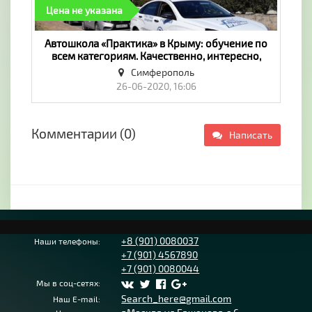
Цена не указана
​Автошкола «Практика» в Крыму: обучение по
всем категориям. Качественно, интересно,
легко! - «Обучение»
Симферополь
26-06-2020, 16:06
Комментарии (0)
Написать
+8 (901) 0080037
Наши телефоны:
+7 (901) 4567890
+7 (901) 0080044
Мы в соц-сетях:
Search_here@gmail.com
Наш E-mail: