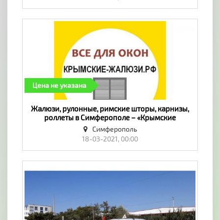
Цена не указана
​Жалюзи, рулонные, римские шторы, карнизы,
роллеты в Симферополе – «Крымские
жалюзи.рф». Качество! - «Окна, двери,
Симферополь
балконы»
18-03-2021, 00:00