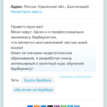
Адрес:
Россия, Крымская обл., Бахчисарай,
Посмотреть карту ↓
Приветствую вас!
Меня зовут, Арсен и я профессионально
занимаюсь барберингом,
что является неотъемлемой частью моей
жизни!
Имея за плечами педагогическое
образование, я разработал очень
интенсивный и понятный курс обучения
барберингу!
Я предлагаю вам освоить новую и очень
ПОКАЗАТЬ ПОЛНОСТЬЮ
интересную профессию
Теги:
Курсы барбера
,
по моей личной методике, и готов дать
гарантию, что после моего обучения вы
обучение на барбера
уверенно будете стричь мужские стрижки ,что
позволит вам после курса с лёгкостью
устроится на работу в барбершоп и