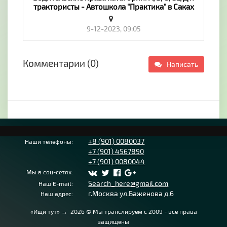
трактористы - Автошкола "Практика" в Саках
Саки № 1992353 - «Предложение услуг,
Обучение»
9-12-2023, 09:05
Комментарии (0)
Написать
+8 (901) 0080037
Наши телефоны:
+7 (901) 4567890
+7 (901) 0080044
Мы в соц-сетях:
Search_here@gmail.com
Наш E-mail:
г.Москва ул.Баженова д.6
Наш адрес:
«Ищи тут»
→
2026
© Мы транслируем с 2009 - все права
защищены