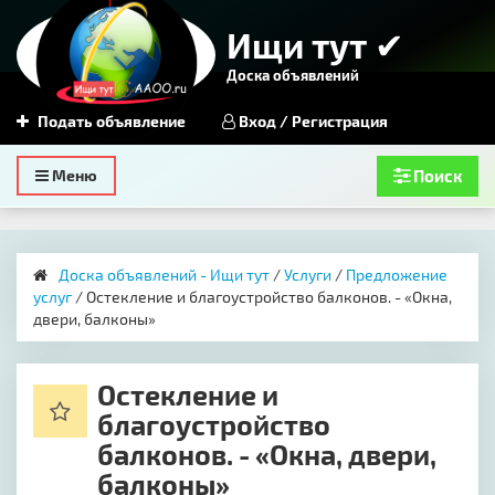
Ищи тут ✔
Доска объявлений
Подать объявление
Вход / Регистрация
Toggle
Меню
Поиск
navigation
Доска объявлений - Ищи тут
/
Услуги
/
Предложение
услуг
/ Остекление и благоустройство балконов. - «Окна,
двери, балконы»
Остекление и
благоустройство
балконов. - «Окна, двери,
балконы»