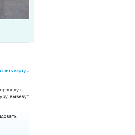
треть карту ↓
 проведут
уру, вывезут
ндовать