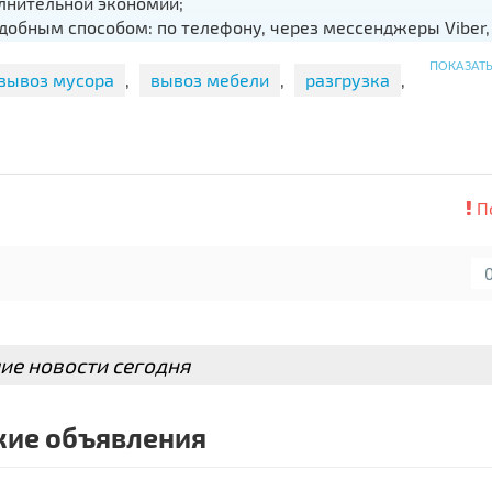
олнительной экономии;
обным способом: по телефону, через мессенджеры Viber,
ПОКАЗАТ
ыходные и праздники (по предварительному заказу);
вывоз мусора
,
вывоз мебели
,
разгрузка
,
ов заказа.
❗️
П
ие новости сегодня
ие объявления