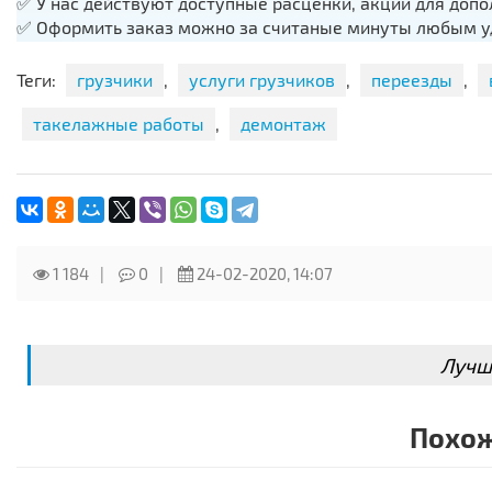
✅ У нас действуют доступные расценки, акции для доп
✅ Оформить заказ можно за считаные минуты любым уд
через группу ВКонтакте, через электронную почту;
✅ Мы работаем круглосуточно, каждый день, включая в
Теги:
грузчики
,
услуги грузчиков
,
переезды
,
✅ Мы ценим всех наших клиентов, независимо от объем
такелажные работы
,
демонтаж
ТОЛЬКО У НАС САМЫЕ ВЫГОДНЫЕ ТАРИФЫ В СМОЛЕНСКЕ
Без переплат за дополнительные работы❗️
1 184
0
24-02-2020, 14:07
Лучш
Похож