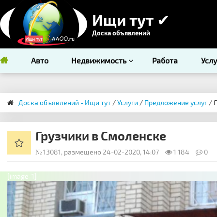
Ищи тут ✔
Доска объявлений
Авто
Недвижимость
Работа
Усл
Доска объявлений - Ищи тут
/
Услуги
/
Предложение услуг
/ 
Грузчики в Смоленске
№ 13081, размещено 24-02-2020, 14:07
1 184
0
[image-1]