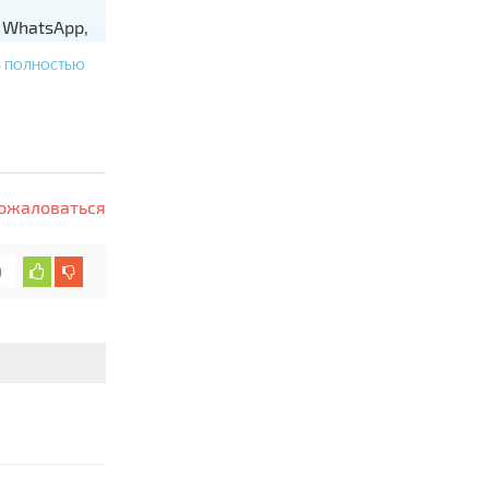
 WhatsАpp,
Ь ПОЛНОСТЬЮ
ожаловаться
0