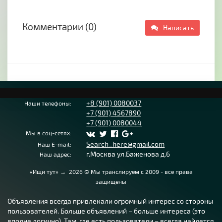
туризма, предназначенные для детей и
взрослых.
Комментарии (0)
Написать
В первом отделе
представлены:
- специальная одежда и обувь для занятий
спортом
- палатки, спальники
+8 (901) 0080037
Наши телефоны:
- рюкзаки разного объема
+7 (901) 4567890
+7 (901) 0080044
- лодки ПВХ
Мы в соц-сетях:
- камуфляжная одежда
Search_here@gmail.com
Наш E-mail:
г.Москва ул.Баженова д.6
Наш адрес:
- большой выбор туристического инвентаря
(фонари, газовые горелки и т.д.)
«Ищи тут»
→
2026
© Мы транслируем с 2009 - все права
защищены
- рыболовное снаряжение (спиннинги,
катушки, лески, шнуры, крючки, груза,
Объявления всегда привлекали огромный интерес со стороны
приманка и др.)
пользователей. Больше объявлений – больше интереса (это
вполне логично). Там, где есть пользователи – всегда найдется