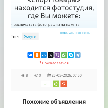
находится фотостудия,
где Вы можете:
- распечатать фотографии на память
- сделать или отредактировать фото,
ПОКАЗАТЬ ПОЛНОСТЬЮ
Теги:
Услуги
- работает ламинатор,
- работает ксерокс.
- приобрести сопутствующие товары,
например, альбомы или рамки)
Пожаловаться
Мы сделаем это качественно, быстро и по
приятной цене!
8
0
23-05-2026, 07:30
Также мы проводим выездные съемки свадеб,
+1
дней рождения и различных праздников.
В двух других отдела магазина представлен
обширный ассортимент товаров для
Похожие объявления
спортивных занятий, охоты, рыбалки и