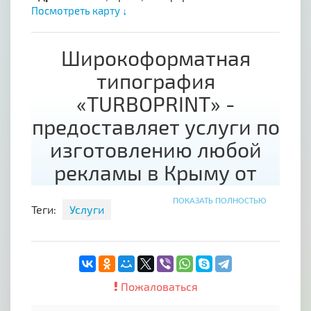
Посмотреть карту ↓
Широкоформатная
типография
«TURBOPRINT» -
предоставляет услуги по
изготовлению любой
рекламы в Крыму от
производителя!
ПОКАЗАТЬ ПОЛНОСТЬЮ
Теги:
Услуги
- Печать на баннере и баннерной сетке,
- Печать на пленке оракал и перфорированной
пленке,
- Интерьерная и ультрафиолетовая печать (уф
Пожаловаться
печать),