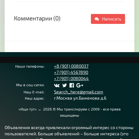
территории РФ
• Авиаперевозка умерших
Комментарии (0)
Написать
• Реставрация памятников
• Изготовление памятников из гранита/стекла
• Оформление похорон и подзахоронений
• Уборка захоронений могил
• Организация проведения отпеваний
+8 (901) 0080037
Наши телефоны:
+7 (901) 4567890
• Организация проведения поминальных
+7 (901) 0080044
обедов
Мы в соц-сетях:
• Помощь в подборе ритуальной атрибутики:
Search_here@gmail.com
Наш E-mail:
г.Москва ул.Баженова д.6
Наш адрес:
- Венки
«Ищи тут»
→
2026
© Мы транслируем с 2009 - все права
защищены
- Гробы
Объявления всегда привлекали огромный интерес со стороны
пользователей. Больше объявлений – больше интереса (это