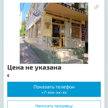
[image-1]
Цена не указана
Показать телефон
+7-xxx-xx-xx
Написать продавцу