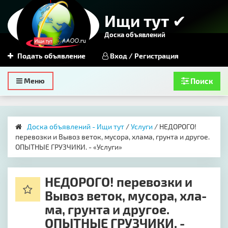
Ищи тут ✔
Доска объявлений
Подать объявление
Вход / Регистрация
Toggle
Меню
Поиск
navigation
Доска объявлений - Ищи тут
/
Услуги
/ НЕ­ДОРО­ГО!
перевозки и Вы­воз ве­ток, му­со­ра, хла­ма, грун­та и другое.
ОПЫТ­НЫЕ ГРУЗ­ЧИ­КИ. - «Услуги»
НЕ­ДОРО­ГО! перевозки и
Вы­воз ве­ток, му­со­ра, хла­
ма, грун­та и другое.
ОПЫТ­НЫЕ ГРУЗ­ЧИ­КИ. -