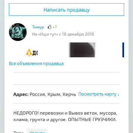
Написать продавцу
Тимур
+7
На «Ищи тут» с 18 декабря 2019
Все объявления продавца
Адрес:
Россия, Крым, Керчь
Посмотреть карту ↓
НЕ­ДОРО­ГО! перевозки и Вы­воз ве­ток, му­со­ра,
хла­ма, грун­та и другое. ОПЫТ­НЫЕ ГРУЗ­ЧИ­КИ.
Теги:
Услуги