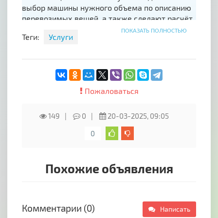
выбор машины нужного объема по описанию
перевозимых вещей, а также сделают расчёт
стоимости грузоперевозки.
ПОКАЗАТЬ ПОЛНОСТЬЮ
Теги:
Услуги
Переезд осуществляем максимально
аккуратно, без перегрузок, в короткие сроки.
При необходимости можем предоставить
опытных грузчиков для погрузки и выгрузки.
Пожаловаться
Мы работаем с 2019 года и уже осуществили
сотни переездов.
149
0
20-03-2025, 09:05
ТК "РазГруз" С нами легко !
0
Похожие объявления
Комментарии (0)
Написать