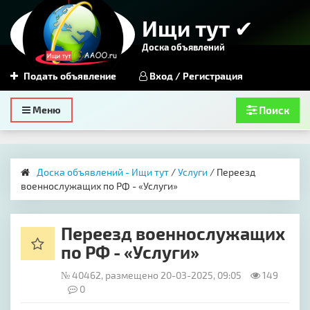
Ищи тут ✔
Доска объявлений
Подать объявление
Вход / Регистрация
Toggle
Меню
Поиск
navigation
Доска объявлений - Ищи тут
/
Услуги
/ Переезд
военнослужащих по РФ - «Услуги»
Переезд военнослужащих
по РФ - «Услуги»
№ 40462, размещено 20-03-2025, 09:05
149
0