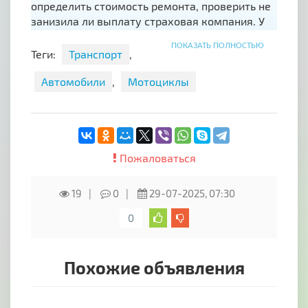
определить стоимость ремонта, проверить не
занизила ли выплату страховая компания. У
нас только профессиональные, официальные
ПОКАЗАТЬ ПОЛНОСТЬЮ
заключения специалистов!
Теги:
Транспорт
,
Другие услуги:
Автомобили
,
Мотоциклы
- Судебная экспертиза для определения
стоимости ремонта автомобиля после
хулиганских действий, стихийных бедствий.
- Проверка идентификационных обозначений
Пожаловаться
автомобиля на подлинность
- Проверка документов на подлинность
19
0
29-07-2025, 07:30
- Проверка автомобиля на наличие скрытых
0
дефектов
- Диагностика двигателя, других агрегатов
Похожие объявления
автомобиля на наличие ошибок
- Проверка юридической чистоты машины