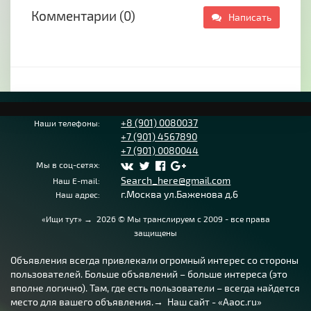
Комментарии (0)
- Оформление договора купли-продажи
Написать
- Выезд по регионам для проверки и подбора
автомобиля при покупке и пр.
Мы урегулируем все вопросы после ДТП,
финансово защитим автомобиль в сложных
ситуациях, сэкономим ваше время и нервы.
Обращайтесь!
+8 (901) 0080037
Наши телефоны:
+7 (901) 4567890
+7 (901) 0080044
Мы в соц-сетях:
Search_here@gmail.com
Наш E-mail:
г.Москва ул.Баженова д.6
Наш адрес:
«Ищи тут»
→
2026
© Мы транслируем с 2009 - все права
защищены
Объявления всегда привлекали огромный интерес со стороны
пользователей. Больше объявлений – больше интереса (это
вполне логично). Там, где есть пользователи – всегда найдется
место для вашего объявления.→ Наш сайт - «Aaoc.ru»