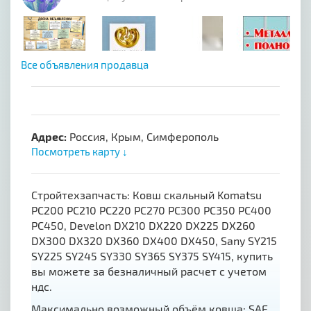
Все объявления продавца
Адрес:
Россия, Крым, Симферополь
Посмотреть карту ↓
Стройтехзапчасть: Ковш скальный Komatsu
PC200 PC210 PC220 PC270 PC300 PC350 PC400
PC450, Develon DX210 DX220 DX225 DX260
DX300 DX320 DX360 DX400 DX450, Sany SY215
SY225 SY245 SY330 SY365 SY375 SY415, купить
вы можете за безналичный расчет с учетом
ндс.
Максимально возможный объём ковша: SAE