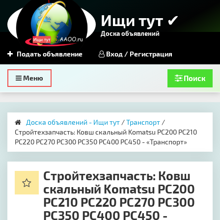
Ищи тут ✔
Доска объявлений
Подать объявление
Вход / Регистрация
Toggle
Меню
Поиск
navigation
Доска объявлений - Ищи тут
/
Транспорт
/
Стройтехзапчасть: ​Ковш скальный Komatsu PC200 PC210
PC220 PC270 PC300 PC350 PC400 PC450 - «Транспорт»
Стройтехзапчасть: ​Ковш
скальный Komatsu PC200
PC210 PC220 PC270 PC300
PC350 PC400 PC450 -