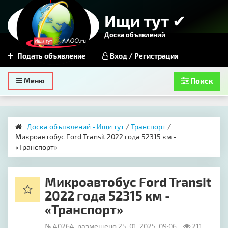
Ищи тут ✔
Доска объявлений
Подать объявление
Вход / Регистрация
Toggle
Меню
Поиск
navigation
Доска объявлений - Ищи тут
/
Транспорт
/
Микроавтобус Ford Transit 2022 года 52315 км -
«Транспорт»
Микроавтобус Ford Transit
2022 года 52315 км -
«Транспорт»
№ 40264, размещено 25-01-2025, 09:06
211