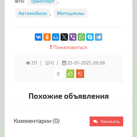
Теги:
Транспорт
,
- В отличном состоянии
Автомобили
,
Мотоциклы
- Один хозяин
- Без ДТП
Покупали через лизинг на организацию.
Возможна оплата с НДС. Торг реальному
Пожаловаться
покупателю. Перекупам и салонам не
звонить!!!
211
0
25-01-2025, 09:06
0
Похожие объявления
Комментарии (0)
Написать