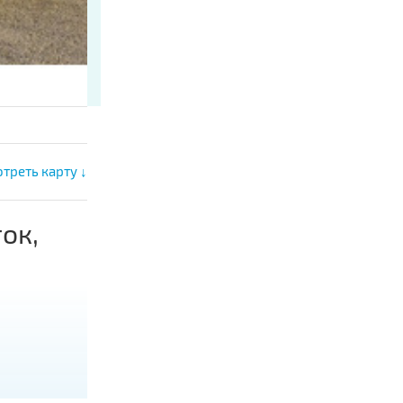
треть карту ↓
ок,
.