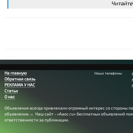
Читайте
адрес нахождения транспортного средства,
адрес доставки транспортного средства.
горная местность (серпантин) - 130 руб./км.
Эвакуация авто с новых территорий - погрузка/разгрузк
Ожидание, простой - 1000 руб./час
На главную
Наши телефоны:
Обратная связь
РЕКЛАМА У НАС
Статьи
О нас
Объявления всегда привлекали огромный интерес со стороны пол
объявления.→ Наш сайт - «Aaoc.ru» бесплатных объявлений помо
ответственности за публикации.