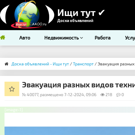
Ищи тут ✔
Доска объявлений
Авто
Недвижимость
Работа
Усл
Доска объявлений - Ищи тут
/
Транспорт
/ ​Эвакуация разных
​Эвакуация разных видов техн
№ 40077, размещено 7-12-2024, 09:06
218
0
[image-1]