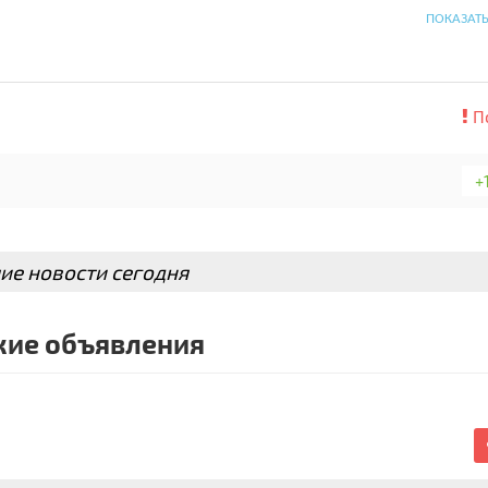
ПОКАЗАТ
на дороге, чтобы предложить оптимальное решение.
П
возимый автомобиль
ль, Бердянск, Луганск, Энергодар, Донецк)
+
ие новости сегодня
ие объявления
н.
едующую информацию: