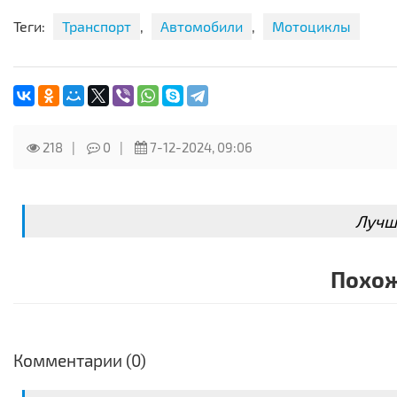
Оперативный выезд на место происшествия.
Теги:
Транспорт
,
Автомобили
,
Мотоциклы
Доступные тарифы
Учитываем особенности вашего автомобиля и ситуации 
Несем полную материальную ответственность за пере
Также выезжаем в новые регионы (Мелитополь, Мариупо
218
0
7-12-2024, 09:06
Возможности техники:
- услуги эвакуатора с ломаной платформой;
Лучш
- со сдвижной платформой;
- с местами для 6 пассажиров;
Похож
- с манипулятором.
Есть специализированный грузовой эвакуатор до 30 тон
Для расчета стоимости услуги при заказе укажите сл
Комментарии (0)
марка транспортного средства,
состояние транспортного средства,