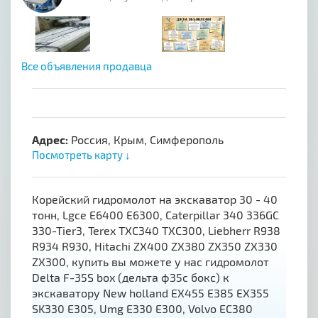
Все объявления продавца
Адрес:
Россия, Крым, Симферополь
Посмотреть карту ↓
Корейский гидромолот на экскаватор 30 - 40
тонн, Lgce E6400 E6300, Caterpillar 340 336GC
330-Tier3, Terex TXC340 TXC300, Liebherr R938
R934 R930, Hitachi ZX400 ZX380 ZX350 ZX330
ZX300, купить вы можете у нас гидромолот
Delta F-35S box (дельта ф35с бокс) к
экскаватору New holland EX455 E385 EX355
SK330 E305, Umg E330 E300, Volvo EC380