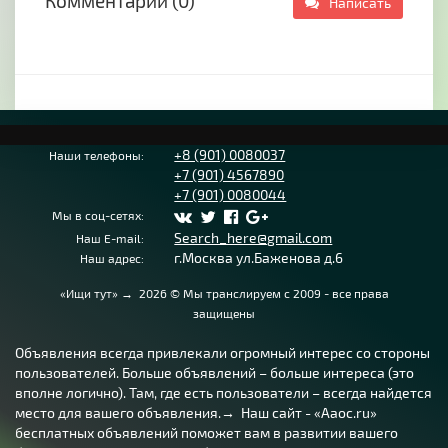
Комментарии (0)
Написать
Delta F-35S box.
Отправка в регионы. По запросу направим
счет и договор.
Звоните, пишите, покупайте.
+8 (901) 0080037
Наши телефоны:
+7 (901) 4567890
+7 (901) 0080044
Мы в соц-сетях:
Search_here@gmail.com
Наш E-mail:
г.Москва ул.Баженова д.6
Наш адрес:
«Ищи тут»
→
2026
© Мы транслируем с 2009 - все права
защищены
Объявления всегда привлекали огромный интерес со стороны
пользователей. Больше объявлений – больше интереса (это
вполне логично). Там, где есть пользователи – всегда найдется
место для вашего объявления.→ Наш сайт - «Aaoc.ru»
бесплатных объявлений поможет вам в развитии вашего