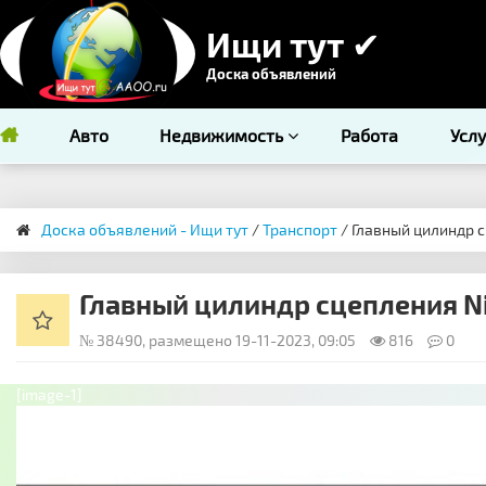
Ищи тут ✔
Доска объявлений
Авто
Недвижимость
Работа
Усл
Доска объявлений - Ищи тут
/
Транспорт
/ Главный цилиндр с
Главный цилиндр сцепления Ni
№ 38490, размещено 19-11-2023, 09:05
816
0
[image-1]