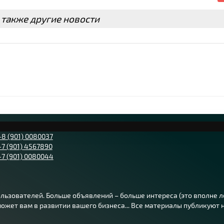
 также другие новости
+8 (901) 0080037
+7 (901) 4567890
+7 (901) 0080044
ьзователей. Больше объявлений – больше интереса (это вполне лог
жет вам в развитии вашего бизнеса... Все материалы публикуют на