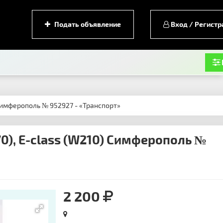
Подать объявление
Вход / Регистр
) Симферополь № 952927 - «Транспорт»
70), E-class (W210) Симферополь №
2 200