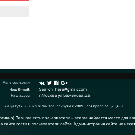
Мы в соц-сетях:
Search_here@gmail.com
Наш E-mail:
г.Москва ул.Баженова д.6
Наш адрес:
«Ищи тут»
→
2026
© Мы транслируем с 2009 - все права защищены
ично). Там, где есть пользователи – всегда найдется место для в
 сайте гости и пользователи сайта. Администрация сайта не несе