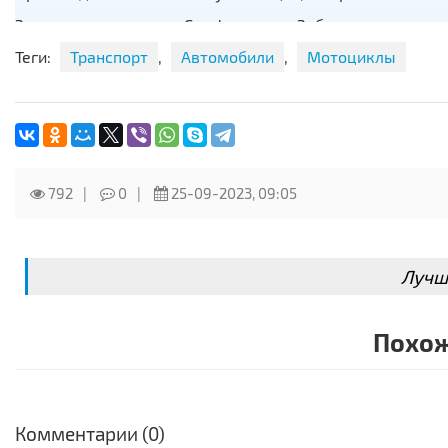
Запчасть находится в Симферополе. Забрать можно в не
договоренности
Теги:
Транспорт
,
Автомобили
,
Мотоциклы
возможна отправка в другой город автобусами
Оплатить можно тремя способами:
При получении
- пополнение банковской карточки
792
0
25-09-2023, 09:05
- Денежный перевод Юнистрим, Форсаж, Контакт
Лучш
Похож
Комментарии (0)