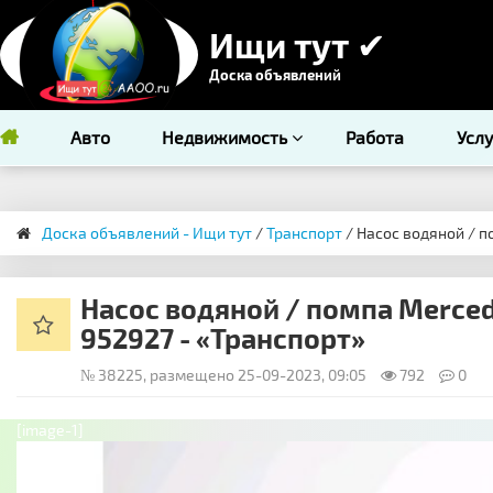
Ищи тут ✔
Доска объявлений
Авто
Недвижимость
Работа
Усл
Доска объявлений - Ищи тут
/
Транспорт
/ Насос водяной / п
Насос водяной / помпа Mercede
952927 - «Транспорт»
№ 38225, размещено 25-09-2023, 09:05
792
0
[image-1]