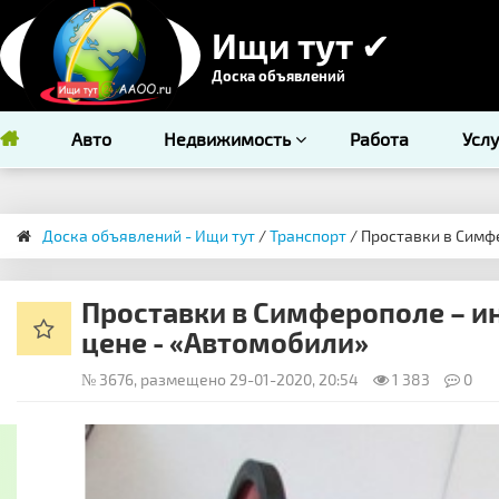
Ищи тут ✔
Доска объявлений
Авто
Недвижимость
Работа
Усл
Доска объявлений - Ищи тут
/
Транспорт
/ Проставки в Симф
Проставки в Симферополе – и
цене - «Автомобили»
№ 3676, размещено 29-01-2020, 20:54
1 383
0