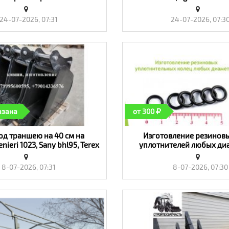
YC310, JS330 JS385, Umg
«Транспорт»
24-07-2026, 07:31
24-07-2026, 07:3
азана
от 300
од траншею на 40 см на
Изготовление резинов
nieri 1023, Sany bhl95, Terex
уплотнителей любых ди
, Tarsus 888, Komatsu -
«Транспорт»
«Транспорт»
8-07-2026, 07:31
8-07-2026, 07:30