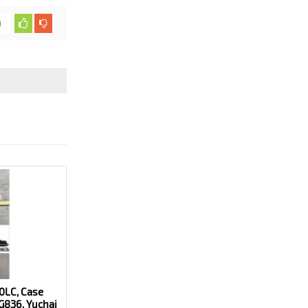
й цене.
0
0LC, Case
G836, Yuchai