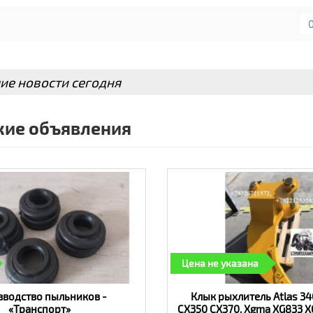
топроставка»: детали для любой марки по доступно
ие новости сегодня
ие объявления
Цена не указана
водство пыльников -
Клык рыхлитель Atlas 34
«Транспорт»
CX350 CX370, Xgma XG833 X