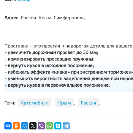
Адрес:
Россия, Крым, Симферополь,
Проставка – это простая и недорогая деталь для вашег
- увеличить дорожный просвет до 30 мм;
- компенсировать просевшие пружины;
- вернуть кузов в исходное положение;
- избежать эффекта «кивка» при экстренном торможени
- уменьшить вероятность зацепления днищем при неров
- вернуть кузов в первоначальное положение.
В интернет-магазине
«Автопроставка»
вы можете заказ
автомобиля. Задние, передние – у нас в наличии предст
Теги:
Автомобили
,
Крым
,
Россия
,
входят комплект проставок из двух штук и удлиняющие
и окажут помощь в выборе наиболее подходящей детал
Также вы можете сделать заказ, заполнив форму на наш
вам выбранный товар в короткие сроки «Почтой России