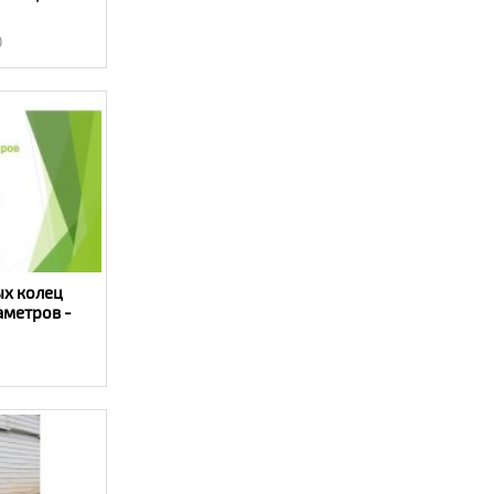
 E330C -
0
ых колец
аметров -