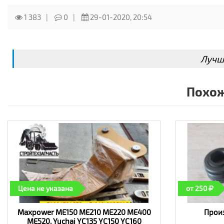
доставки – от 1 дня!
Проставки в Симферополе – интернет-магазин «Ав
1 383
0
29-01-2020, 20:54
Лучш
Похож
Цена не указана
от 250
Maxpower ME150 ME210 ME220 ME400
Произ
ME520, Yuchai YC135 YC150 YC160