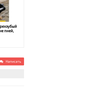
трехзубый
ие пней,
помощью
спорт»
Написать