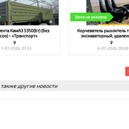
Цена не указана
ента КамАЗ 5350(6т) (без
Корчеватель рыхлитель 
сок) - «Транспорт»
экскаваторный, удален
поросли деревьев с 
экскаватора - «Тран
7-07-2026, 07:33
6-07-2026, 09:09
 также другие новости