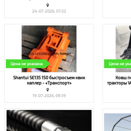
рыхлитель зимний - «Транспорт»
24-07-2026, 07:32
Цена не указана
Цена не ук
​Shantui SE135 150 быстросъем квик
​Ковш п
каплер - «Транспорт»
тракторы Ve
825 970
19-07-2026, 09:39