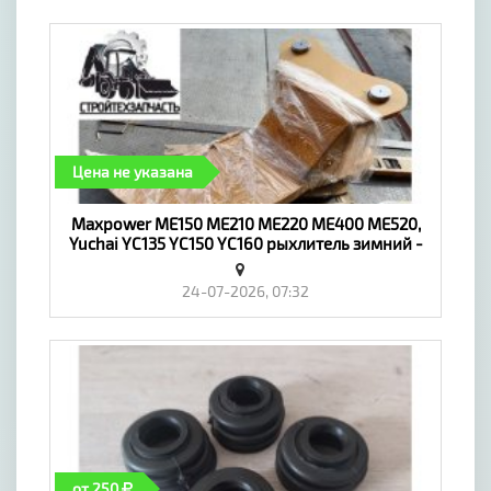
Цена не указана
Maxpower ME150 ME210 ME220 ME400 ME520,
Yuchai YC135 YC150 YC160 рыхлитель зимний -
«Транспорт»
24-07-2026, 07:32
от 250