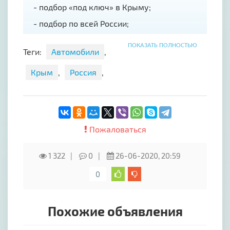
- подбор «под ключ» в Крыму;
- подбор по всей России;
- выездная диагностика в Крыму (Москва-
ПОКАЗАТЬ ПОЛНОСТЬЮ
Краснодар-Ростов);
Теги:
Автомобили
,
- помощь в продаже автомобиля;
Крым
,
Россия
,
- СТО;
- автозапчасти на иномарки.
Звоните, задавайте вопросы - консультация
бесплатно!
Пожаловаться
С нами надежно – заключаем официальный
договор на предоставление услуг.
1 322
0
26-06-2020, 20:59
Доставим автомобиль к Вашему дому!
0
Инстаграм: https://instagram.com/deepcar82
Похожие объявления