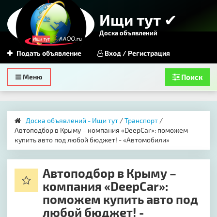
Ищи тут ✔
Доска объявлений
Подать объявление
Вход / Регистрация
Toggle
Меню
Поиск
navigation
Доска объявлений - Ищи тут
/
Транспорт
/ ​
Автоподбор в Крыму – компания «DeepCar»: поможем
купить авто под любой бюджет! - «Автомобили»
​Автоподбор в Крыму –
компания «DeepCar»:
поможем купить авто под
любой бюджет! -