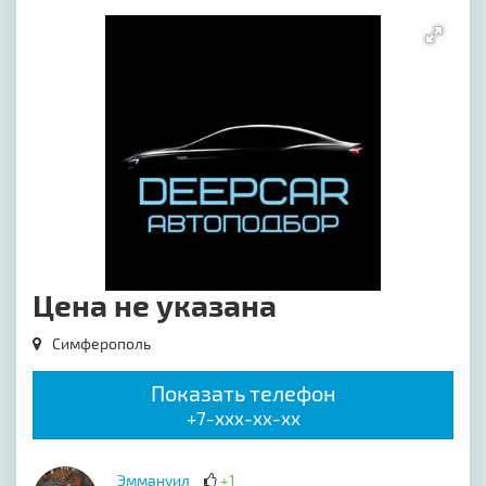
[image-1]
Цена не указана
Симферополь
Показать телефон
+7-xxx-xx-xx
Эммануил
+1