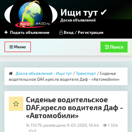
Ищи тут ✔
Доска объявлений
Подать объявление
Вход / Регистрация
Toggle
Меню
Поиск
navigation
Доска объявлений - Ищи тут
/
Транспорт
/ Сиденье
водительское DAF,кресло водителя Даф - «Автомобили»
Сиденье водительское
DAF,кресло водителя Даф -
«Автомобили»
№ 15579, размещено 9-03-2020, 16:44
1 324
0