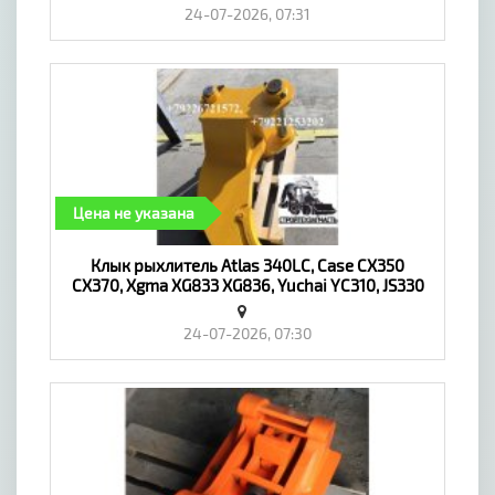
запчастей постоянно постоянно пополнялся, с
24-07-2026, 07:31
этой целью увеличиваем количество покупок
грузовых автомобилей , а также запчастей и
агрегатов из Европы.
Цена не указана
Клык рыхлитель Atlas 340LC, Case CX350
CX370, Xgma XG833 XG836, Yuchai YC310, JS330
JS385, Umg E330C - «Транспорт»
24-07-2026, 07:30