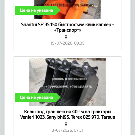
Цена не указана
​Shantui SE135 150 быстросъем квик каплер -
«Транспорт»
19-07-2026, 09:39
Цена не указана
​Ковш под траншею на 40 см на тракторы
Venieri 1023, Sany bhl95, Terex 825 970, Tarsus
888, Komatsu - «Транспорт»
8-07-2026, 07:31